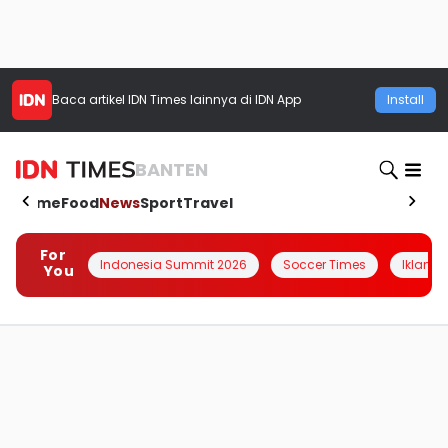
Baca artikel
IDN Times
lainnya di IDN App
Install
BANTEN
Home
Food
News
Sport
Travel
For
Indonesia Summit 2026
Soccer Times
Iklanin 
You