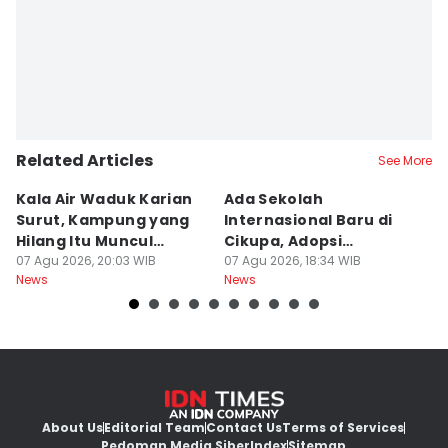
Related Articles
See More
Kala Air Waduk Karian
Ada Sekolah
D
Surut, Kampung yang
Internasional Baru di
T
Hilang Itu Muncul
Cikupa, Adopsi
J
Kembali
07 Agu 2026, 20:03 WIB
Kurikulum Singapura
07 Agu 2026, 18:34 WIB
R
07
News
News
Ne
About Us
Editorial Team
Contact Us
Terms of Services
Pedoman Media Siber
Index
Sitemap