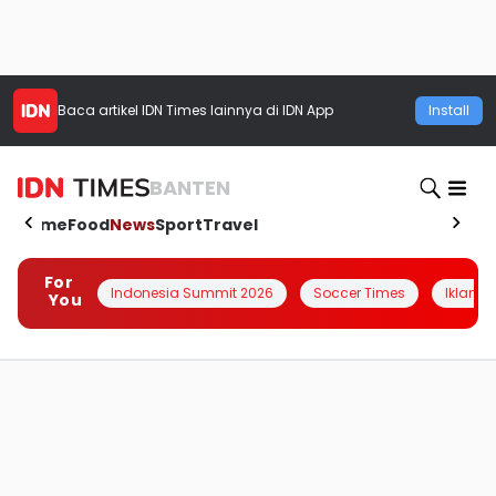
Baca artikel
IDN Times
lainnya di IDN App
Install
BANTEN
Home
Food
News
Sport
Travel
For
Indonesia Summit 2026
Soccer Times
Iklanin 
You