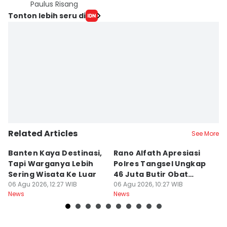
Paulus Risang
Tonton lebih seru di
Related Articles
See More
Banten Kaya Destinasi,
Rano Alfath Apresiasi
P
Tapi Warganya Lebih
Polres Tangsel Ungkap
T
Sering Wisata Ke Luar
46 Juta Butir Obat
A
06 Agu 2026, 12:27 WIB
Keras
06 Agu 2026, 10:27 WIB
D
06
News
News
Ne
B