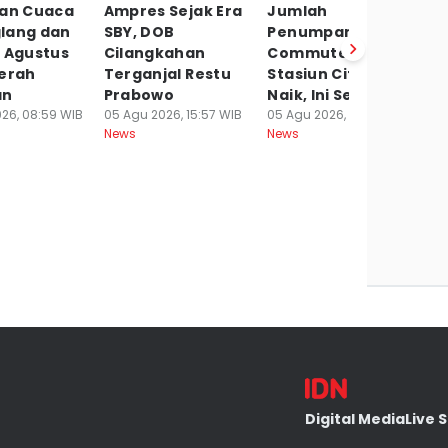
aan Cuaca
Ampres Sejak Era
Jumlah
D
lang dan
SBY, DOB
Penumpang
Ka
6 Agustus
Cilangkahan
Commuter Line
P
Cerah
Terganjal Restu
Stasiun Citeras
W
an
Prabowo
Naik, Ini Sebabnya
05
Ne
26, 08:59 WIB
05 Agu 2026, 15:57 WIB
05 Agu 2026, 14:49 WIB
News
News
Digital Media
Live 