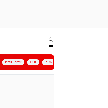
Profil Dokter
Quiz
#LokalBerdaya
Join Community