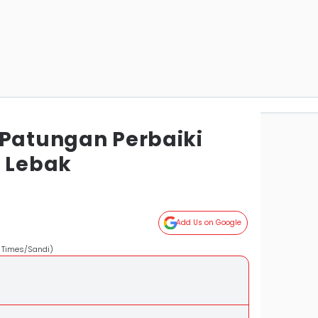
 Patungan Perbaiki
i Lebak
Add Us on Google
N Times/Sandi)