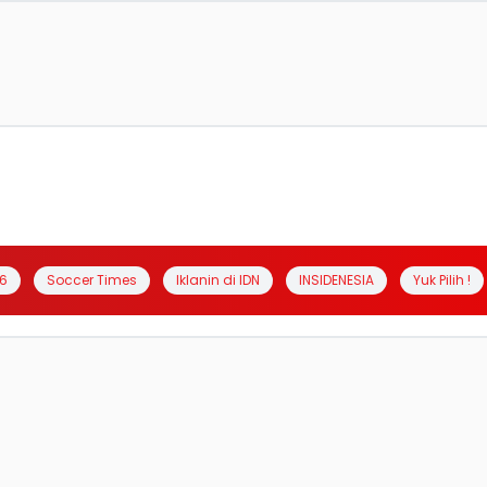
6
Soccer Times
Iklanin di IDN
INSIDENESIA
Yuk Pilih !