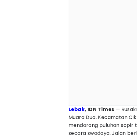
Lebak
, IDN Times
— Rusakn
Muara Dua, Kecamatan Ciku
mendorong puluhan sopir tr
secara swadaya. Jalan be