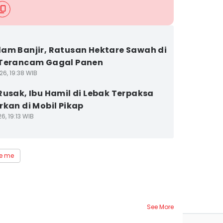
am Banjir, Ratusan Hektare Sawah di
 Terancam Gagal Panen
26, 19:38 WIB
Rusak, Ibu Hamil di Lebak Terpaksa
rkan di Mobil Pikap
6, 19:13 WIB
e me
See More