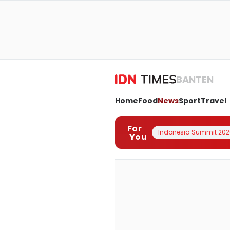
BANTEN
Home
Food
News
Sport
Travel
For
Indonesia Summit 202
You