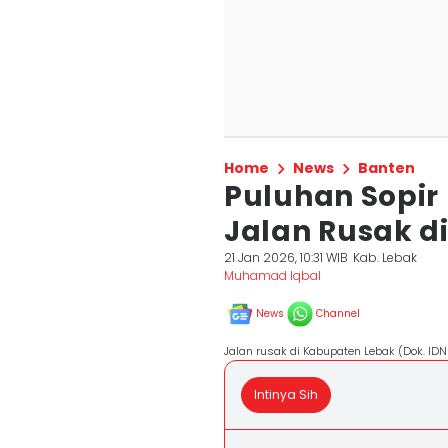
Home
News
Banten
Puluhan Sopir
Jalan Rusak d
21 Jan 2026, 10:31 WIB
Kab. Lebak
Muhamad Iqbal
News
Channel
Jalan rusak di Kabupaten Lebak (Dok. ID
Intinya Sih