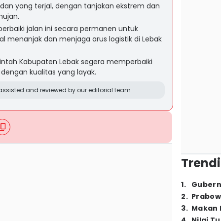
edan yang terjal, dengan tanjakan ekstrem dan
 hujan.
rbaiki jalan ini secara permanen untuk
al menanjak dan menjaga arus logistik di Lebak
rintah Kabupaten Lebak segera memperbaiki
 dengan kualitas yang layak.
ssisted and reviewed by our editorial team.
Trendi
1
.
Gubern
2
.
Prabow
3
.
Makan B
4
.
Nilai T