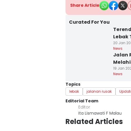
Share Article
Curated For You
Terend
Lebak
20 Jan 20
News
Jalan 
Melahi
19 Jan 202
News
Topics
lebak
jalanan rusak
Updat
Editorial Team
Editor
Ita Lismawati F Malau
Related Articles