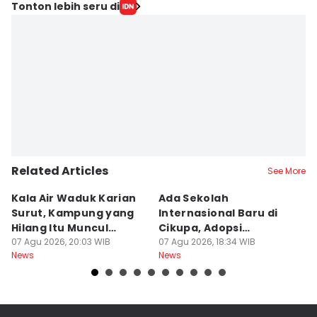
Tonton lebih seru di
Related Articles
See More
Kala Air Waduk Karian
Ada Sekolah
D
Surut, Kampung yang
Internasional Baru di
T
Hilang Itu Muncul
Cikupa, Adopsi
J
Kembali
07 Agu 2026, 20:03 WIB
Kurikulum Singapura
07 Agu 2026, 18:34 WIB
R
07
News
News
Ne