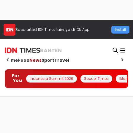
Baca artikel
IDN Times
lainnya di IDN App
Install
BANTEN
Home
Food
News
Sport
Travel
For
Indonesia Summit 2026
Soccer Times
Iklanin 
You