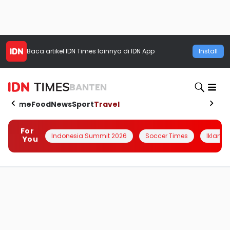
Baca artikel
IDN Times
lainnya di IDN App
Install
BANTEN
Home
Food
News
Sport
Travel
For
Indonesia Summit 2026
Soccer Times
Iklanin 
You