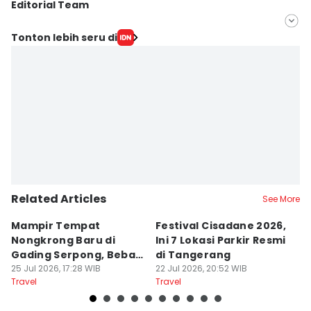
Editorial Team
Editor
Tonton lebih seru di
Mayang Ulfah Narimanda
Editor
Ita Lismawati F Malau
Related Articles
See More
Mampir Tempat
Festival Cisadane 2026,
F
Nongkrong Baru di
Ini 7 Lokasi Parkir Resmi
Di
Gading Serpong, Bebas
di Tangerang
T
Bayar Parkir
25 Jul 2026, 17:28 WIB
22 Jul 2026, 20:52 WIB
P
22
Travel
Travel
Tr