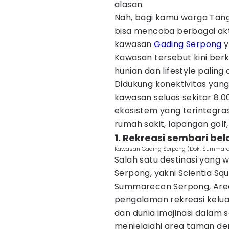
alasan.
Nah, bagi kamu warga Tang
bisa mencoba berbagai akti
kawasan
Gading Serpong
y
Kawasan tersebut kini ber
hunian dan lifestyle paling
Didukung konektivitas yang 
kawasan seluas sekitar 8.0
ekosistem yang terintegrasi
rumah sakit, lapangan golf, 
1. Rekreasi sembari bel
Kawasan Gading Serpong (Dok. Summare
Salah satu destinasi yang w
Serpong, yakni Scientia S
Summarecon Serpong, Area 
pengalaman rekreasi kelu
dan dunia imajinasi dalam
menjelajahi area taman de