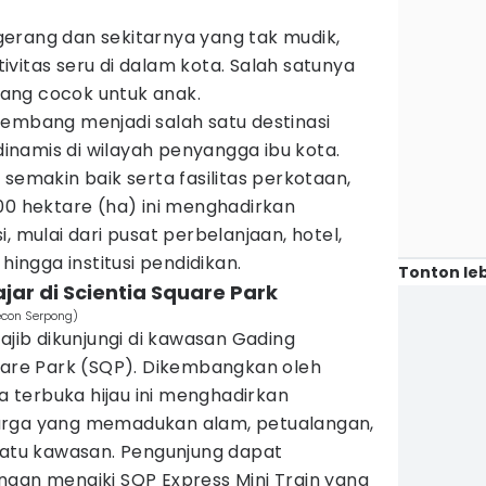
erang dan sekitarnya yang tak mudik,
vitas seru di dalam kota. Salah satunya
ang cocok untuk anak.
kembang menjadi salah satu destinasi
 dinamis di wilayah penyangga ibu kota.
semakin baik serta fasilitas perkotaan,
00 hektare (ha) ini menghadirkan
, mulai dari pusat perbelanjaan, hotel,
hingga institusi pendidikan.
Tonton leb
ajar di Scientia Square Park
con Serpong)
ajib dikunjungi di kawasan Gading
quare Park (SQP). Dikembangkan oleh
terbuka hijau ini menghadirkan
arga yang memadukan alam, petualangan,
 satu kawasan. Pengunjung dapat
ngan menaiki SQP Express Mini Train yang