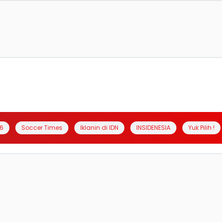
6
Soccer Times
Iklanin di IDN
INSIDENESIA
Yuk Pilih !