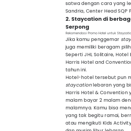
satwa dengan cara yang lebi
Sandria, Center Head SQP P
2. Staycation di berbag
Serpong
Rekomendasi Promo Hotel untuk Staycatio
Jika kamu penggemar
sta
juga memiliki beragam pili
Seperti JHL Solitaire, Hotel
Harris Hotel and Conventi
tahun ini.
Hotel-hotel tersebut pun
staycation
lebaran yang bi
Harris Hotel & Conventio
malam bayar 2 malam denga
malamnya. Kamu bisa meng
yang tak begitu ramai, be
atau mengikuti Kids Activi
dan musim libur lebaran.