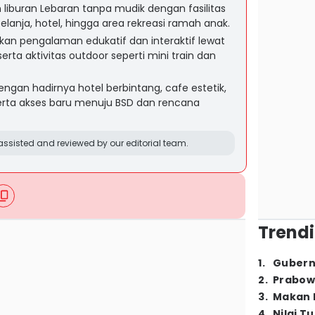
n liburan Lebaran tanpa mudik dengan fasilitas
belanja, hotel, hingga area rekreasi ramah anak.
rkan pengalaman edukatif dan interaktif lewat
erta aktivitas outdoor seperti mini train dan
ngan hadirnya hotel berbintang, cafe estetik,
serta akses baru menuju BSD dan rencana
ssisted and reviewed by our editorial team.
Trendi
1
.
Gubern
2
.
Prabow
3
.
Makan B
4
.
Nilai T