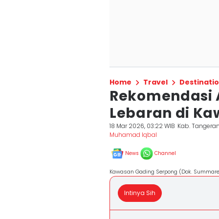
Home
Travel
Destinati
Rekomendasi A
Lebaran di Ka
18 Mar 2026, 03:22 WIB
Kab. Tangera
Muhamad Iqbal
News
Channel
Kawasan Gading Serpong (Dok. Summare
Intinya Sih