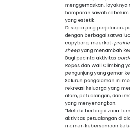
menggemaskan, layaknya d
hamparan sawah sebelum ti
yang estetik.
Di sepanjang perjalanan, p
dengan berbagai satwa lucu 
capybara, meerkat,
prairi
sheep
yang menambah kese
Bagi pecinta aktivitas
outd
Ropes dan Wall Climbing y
pengunjung yang gemar keg
Seluruh pengalaman ini me
rekreasi keluarga yang me
alam, petualangan, dan im
yang menyenangkan.
“Melalui berbagai zona tem
aktivitas petualangan di 
momen kebersamaan keluar