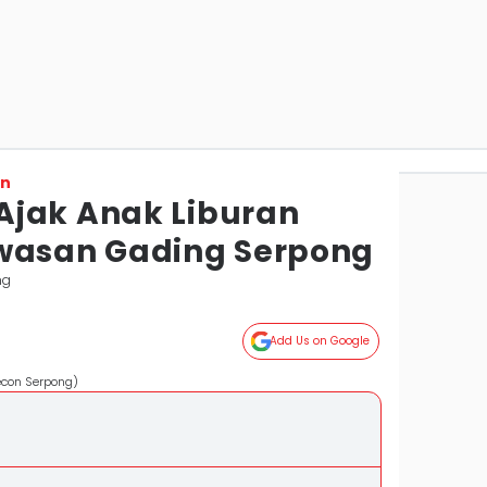
on
jak Anak Liburan
wasan Gading Serpong
ng
Add Us on Google
con Serpong)