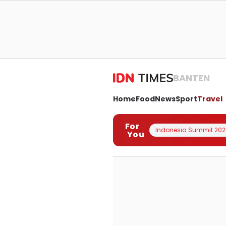
BANTEN
Home
Food
News
Sport
Travel
For
Indonesia Summit 202
You