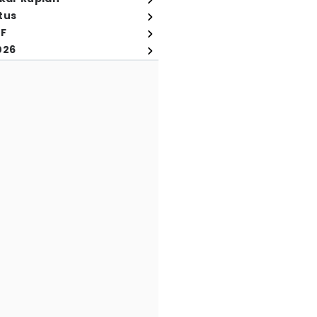
tus
FF
026