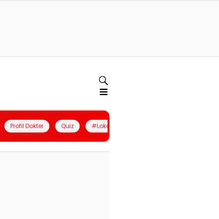
Profil Dokter
Quiz
#LokalBerdaya
Join Community