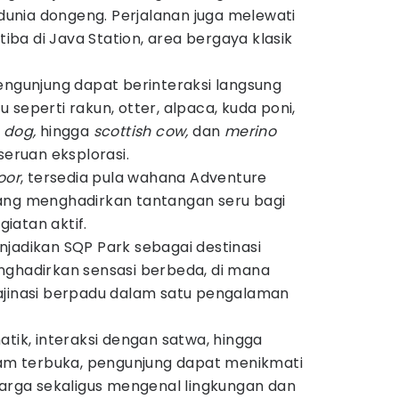
unia dongeng. Perjalanan juga melewati
ba di Java Station, area bergaya klasik
engunjung dapat berinteraksi langsung
seperti rakun, otter, alpaca, kuda poni,
e dog,
hingga
scottish cow,
dan
merino
ruan eksplorasi.
oor
, tersedia pula wahana Adventure
ang menghadirkan tantangan seru bagi
iatan aktif.
njadikan SQP Park sebagai destinasi
nghadirkan sensasi berbeda, di mana
ajinasi berpadu dalam satu pengalaman
atik, interaksi dengan satwa, hingga
alam terbuka, pengunjung dapat menikmati
ga sekaligus mengenal lingkungan dan