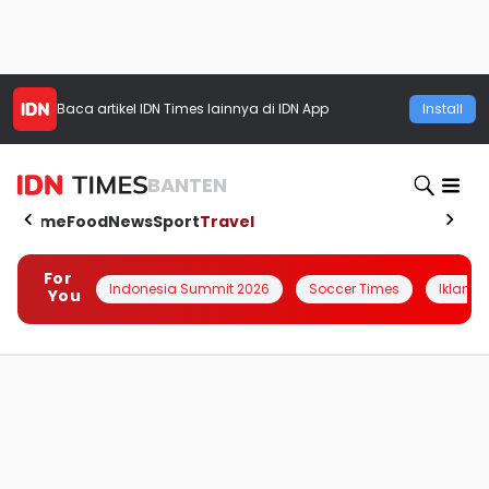
Baca artikel
IDN Times
lainnya di IDN App
Install
BANTEN
Home
Food
News
Sport
Travel
For
Indonesia Summit 2026
Soccer Times
Iklanin 
You