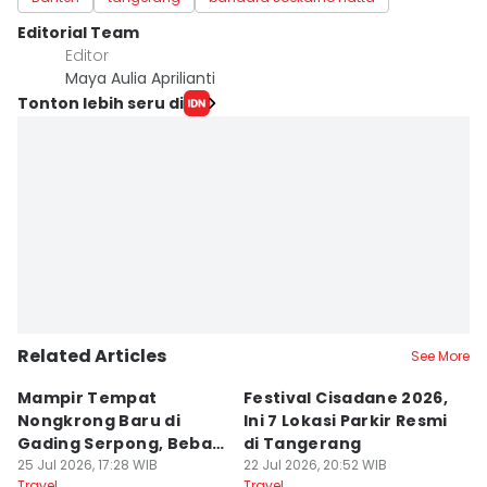
Editorial Team
Editor
Maya Aulia Aprilianti
Tonton lebih seru di
Related Articles
See More
Mampir Tempat
Festival Cisadane 2026,
F
Nongkrong Baru di
Ini 7 Lokasi Parkir Resmi
Di
Gading Serpong, Bebas
di Tangerang
T
Bayar Parkir
25 Jul 2026, 17:28 WIB
22 Jul 2026, 20:52 WIB
P
22
Travel
Travel
Tr