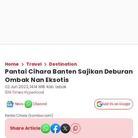
Home
Travel
Destination
Pantai Cihara Banten Sajikan Deburan
Ombak Nan Eksotis
02 Jun 2022, 14:14 WIB
Kab. Lebak
IDN Times Hyperlocal
News
Channel
Add Us on Google
Pantai Cihara (ksmtour.com)
Share Article