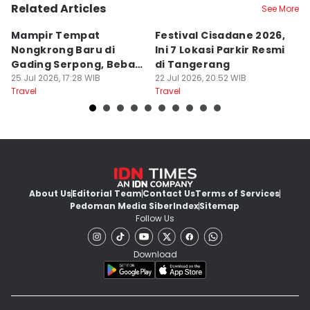
Related Articles
See More
Mampir Tempat
Festival Cisadane 2026,
F
Nongkrong Baru di
Ini 7 Lokasi Parkir Resmi
Di
Gading Serpong, Bebas
di Tangerang
T
Bayar Parkir
25 Jul 2026, 17:28 WIB
22 Jul 2026, 20:52 WIB
P
22
Travel
Travel
Tr
About Us
Editorial Team
Contact Us
Terms of Services
Pedoman Media Siber
Index
Sitemap
Follow Us
Download