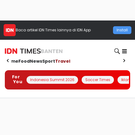
Baca artikel
IDN Times
lainnya di IDN App
Install
BANTEN
Home
Food
News
Sport
Travel
For
Indonesia Summit 2026
Soccer Times
Iklanin 
You