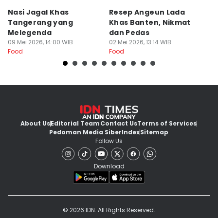
Nasi Jagal Khas
Resep Angeun Lada
R
Tangerang yang
Khas Banten, Nikmat
K
Melegenda
dan Pedas
B
09 Mei 2026, 14:00 WIB
02 Mei 2026, 13:14 WIB
20
Food
Food
Fo
About Us
Editorial Team
Contact Us
Terms of Services
Pedoman Media Siber
Index
Sitemap
Follow Us
Download
© 2026 IDN. All Rights Reserved.