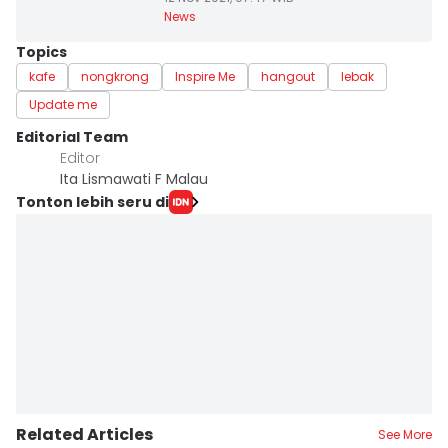
News
Topics
kafe
nongkrong
Inspire Me
hangout
lebak
Update me
Editorial Team
Editor
Ita Lismawati F Malau
Tonton lebih seru di
Related Articles
See More