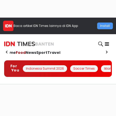
Baca artikel
IDN Times
lainnya di IDN App
Install
BANTEN
Home
Food
News
Sport
Travel
For
Indonesia Summit 2026
Soccer Times
Iklanin 
You