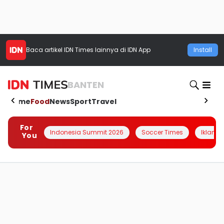
Baca artikel
IDN Times
lainnya di IDN App
Install
BANTEN
Home
Food
News
Sport
Travel
For
Indonesia Summit 2026
Soccer Times
Iklanin 
You