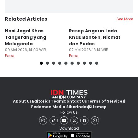
Related Articles
See More
Nasi Jagal Khas
Resep Angeun Lada
R
Tangerang yang
Khas Banten, Nikmat
K
Melegenda
dan Pedas
B
09 Mei 2026, 14:00 WIB
02 Mei 2026, 13:14 WIB
20
Food
Food
Fo
About Us
Editorial Team
Contact Us
Terms of Services
Pedoman Media Siber
Index
Sitemap
Follow Us
Download