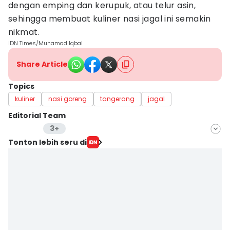
dengan emping dan kerupuk, atau telur asin,
sehingga membuat kuliner nasi jagal ini semakin
nikmat.
IDN Times/Muhamad Iqbal
Share Article
Topics
kuliner
nasi goreng
tangerang
jagal
Editorial Team
3+
Editor
Tonton lebih seru di
Antonius Putu Satria
Editor
Sunariyah Sunariyah
Editor
Ita Lismawati F Malau