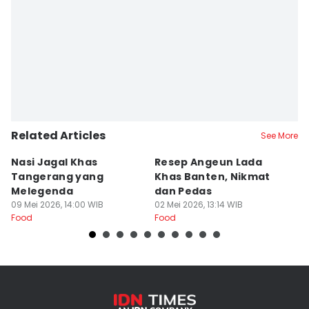
Related Articles
See More
Nasi Jagal Khas
Resep Angeun Lada
R
Tangerang yang
Khas Banten, Nikmat
K
Melegenda
dan Pedas
B
09 Mei 2026, 14:00 WIB
02 Mei 2026, 13:14 WIB
20
Food
Food
Fo