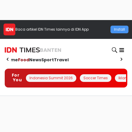
Baca artikel
IDN Times
lainnya di IDN App
Install
BANTEN
Home
Food
News
Sport
Travel
For
Indonesia Summit 2026
Soccer Times
Iklanin 
You