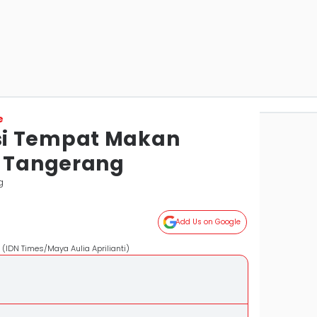
e
i Tempat Makan
i Tangerang
g
Add Us on Google
(IDN Times/Maya Aulia Aprilianti)