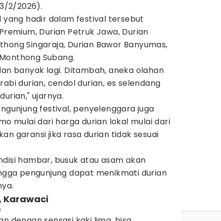
(3/2/2026).
l yang hadir dalam festival tersebut
 Premium, Durian Petruk Jawa, Durian
thong Singaraja, Durian Bawor Banyumas,
 Monthong Subang.
dan banyak lagi. Ditambah, aneka olahan
rabi durian, cendol durian, es selendang
urian," ujarnya.
engunjung festival, penyelenggara juga
mulai dari harga durian lokal mulai dari
n garansi jika rasa durian tidak sesuai
ndisi hambar, busuk atau asam akan
hingga pengunjung dapat menikmati durian
nya.
, Karawaci
)
an dengan sensasi kaki lima, bisa