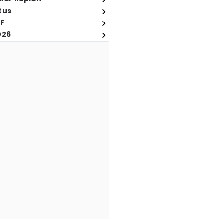
tus
FF
026