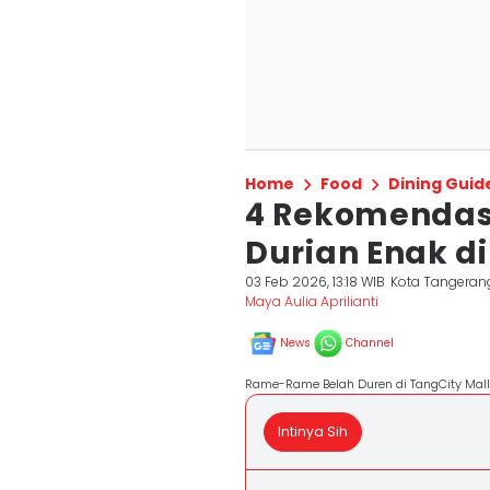
Home
Food
Dining Guid
4 Rekomendas
Durian Enak d
03 Feb 2026, 13:18 WIB
Kota Tangeran
Maya Aulia Aprilianti
News
Channel
Rame-Rame Belah Duren di TangCity Mall 
Intinya Sih