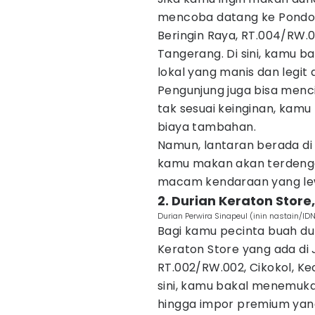
mencoba datang ke Pondok 
Beringin Raya, RT.004/RW.
Tangerang. Di sini, kamu b
lokal yang manis dan legit
Pengunjung juga bisa mencic
tak sesuai keinginan, kamu
biaya tambahan.
Namun, lantaran berada di 
kamu makan akan terdenga
macam kendaraan yang lewa
2. Durian Keraton Store,
Durian Perwira Sinapeul (inin nastain/ID
Bagi kamu pecinta buah du
Keraton Store yang ada di
RT.002/RW.002, Cikokol, K
sini, kamu bakal menemukan
hingga impor premium yang