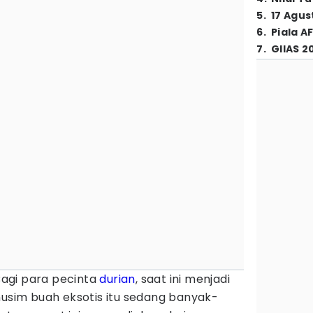
5
.
17 Agus
6
.
Piala A
7
.
GIIAS 2
Bagi para pecinta
durian
, saat ini menjadi
musim buah eksotis itu sedang banyak-