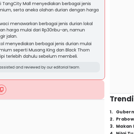
 TangCity Mall menyediakan berbagai jenis
emium, serta aneka olahan durian dengan harga
waci menawarkan berbagai jenis durian lokal
an harga mulai dari Rp30ribu-an, namun
ir jalan.
kol menyediakan berbagai jenis durian mulai
remium seperti Musang King dan Black Thorn
pi terlebih dahulu sebelum membeli.
ssisted and reviewed by our editorial team.
Trendi
1
.
Gubern
2
.
Prabow
3
.
Makan B
4
.
Nilai T