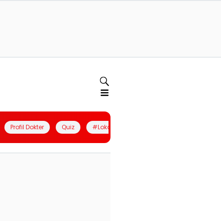
Profil Dokter
Quiz
#LokalBerdaya
Join Community