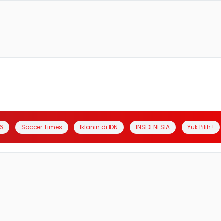
6
Soccer Times
Iklanin di IDN
INSIDENESIA
Yuk Pilih !