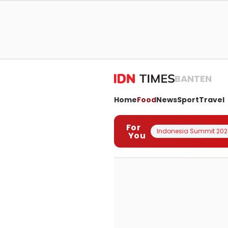
BANTEN
Home
Food
News
Sport
Travel
For
Indonesia Summit 202
You