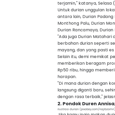
terjamin," katanya, Selasa 
Untuk durian unggulan loka
antara lain, Durian Padang
Monthong Palu, Durian Mon
Durian Rancamaya, Durian
"Ada juga Durian Matahari 
berbahan durian seperti se
mayang, dan yang pasti es d
Selain itu, demi memikat p
memberikan beragam promo 
Rp50 ribu, hingga memberika
harapan.
"Di mana durian dengan ko
langsung diganti baru, se
dengan rasa terbaik," jelas
2. Pondok Duren Annisa
ilustrasi durian (pixabay.com/najibzamri
Jika kamu ingin makan duri