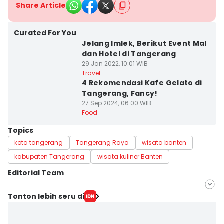
Share Article
Curated For You
Jelang Imlek, Berikut Event Mal
dan Hotel di Tangerang
29 Jan 2022, 10:01 WIB
Travel
4 Rekomendasi Kafe Gelato di
Tangerang, Fancy!
27 Sep 2024, 06:00 WIB
Food
Topics
kota tangerang
Tangerang Raya
wisata banten
kabupaten Tangerang
wisata kuliner Banten
Editorial Team
Editor
Tonton lebih seru di
Jumawan Syahrudin