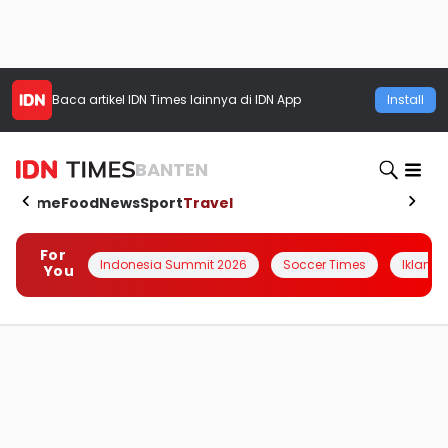
Baca artikel
IDN Times
lainnya di IDN App
Install
BANTEN
Home
Food
News
Sport
Travel
For
Indonesia Summit 2026
Soccer Times
Iklanin 
You