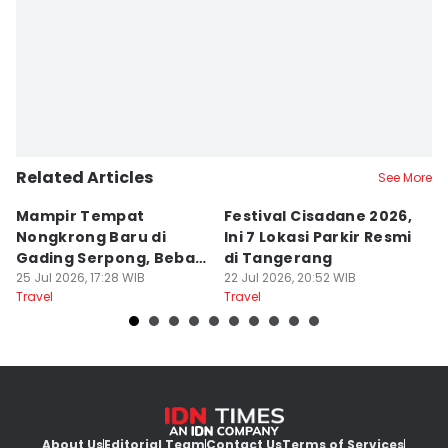
Editor
Ita Lismawati F Malau
Related Articles
See More
Mampir Tempat
Festival Cisadane 2026,
F
Nongkrong Baru di
Ini 7 Lokasi Parkir Resmi
Di
Gading Serpong, Bebas
di Tangerang
T
Bayar Parkir
25 Jul 2026, 17:28 WIB
22 Jul 2026, 20:52 WIB
P
22
Travel
Travel
Tr
About Us
Editorial Team
Contact Us
Terms of Services