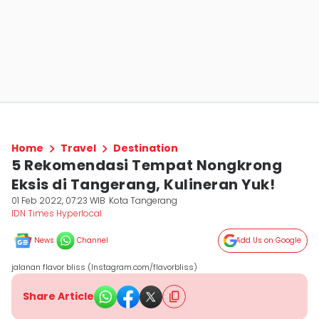
Home
Travel
Destination
5 Rekomendasi Tempat Nongkrong
Eksis di Tangerang, Kulineran Yuk!
01 Feb 2022, 07:23 WIB
Kota Tangerang
IDN Times Hyperlocal
News
Channel
Add Us on Google
jalanan flavor bliss (Instagram.com/flavorbliss)
Share Article