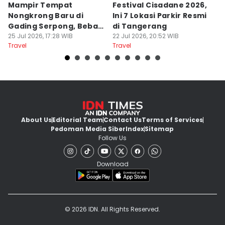
Mampir Tempat
Festival Cisadane 2026,
F
Nongkrong Baru di
Ini 7 Lokasi Parkir Resmi
Di
Gading Serpong, Bebas
di Tangerang
T
Bayar Parkir
25 Jul 2026, 17:28 WIB
22 Jul 2026, 20:52 WIB
P
22
Travel
Travel
Tr
About Us
Editorial Team
Contact Us
Terms of Services
Pedoman Media Siber
Index
Sitemap
Follow Us
Download
© 2026 IDN. All Rights Reserved.