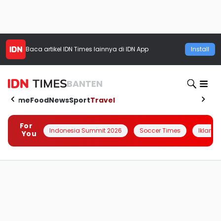
Baca artikel
IDN Times
lainnya di IDN App
Install
BANTEN
Home
Food
News
Sport
Travel
For
Indonesia Summit 2026
Soccer Times
Iklanin 
You