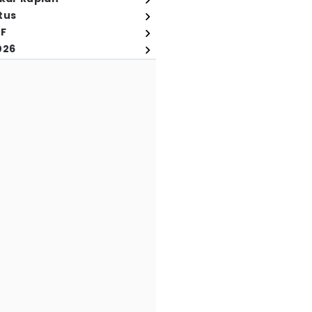
tus
FF
026