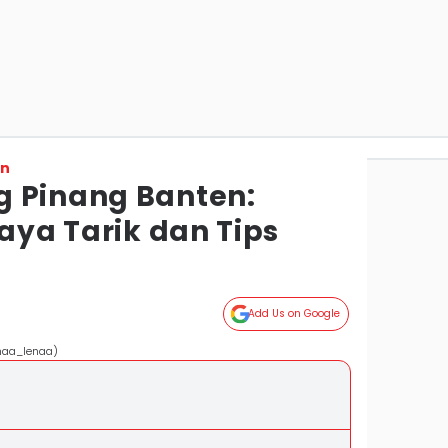
on
 Pinang Banten:
Daya Tarik dan Tips
Add Us on Google
naa_lenaa)