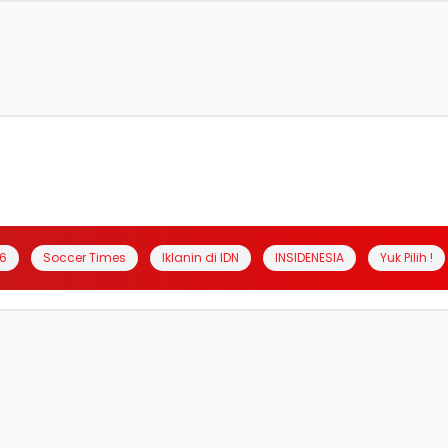
6
Soccer Times
Iklanin di IDN
INSIDENESIA
Yuk Pilih !