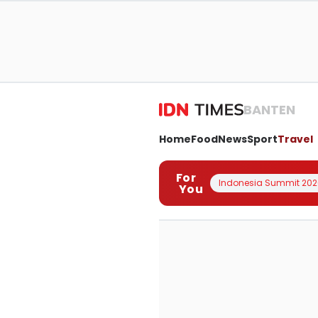
BANTEN
Home
Food
News
Sport
Travel
For
Indonesia Summit 202
You