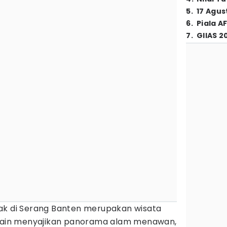
5
.
17 Agus
6
.
Piala A
7
.
GIIAS 2
ak di Serang Banten merupakan wisata
elain menyajikan panorama alam menawan,