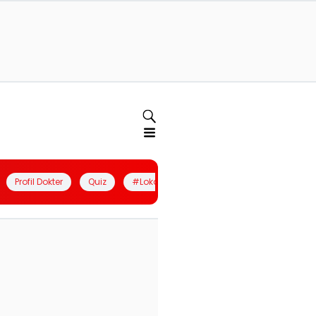
Profil Dokter
Quiz
#LokalBerdaya
Join Community