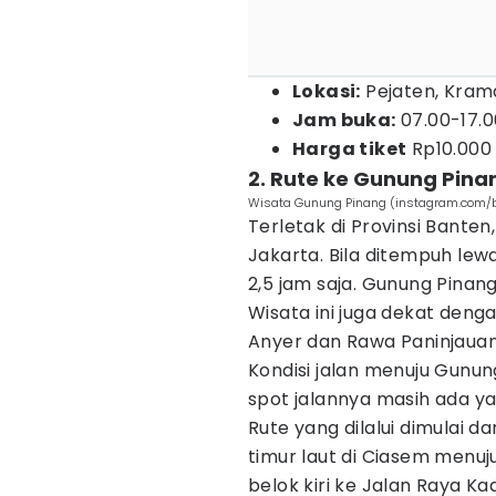
Lokasi:
Pejaten, Kram
Jam buka:
07.00-17.0
Harga tiket
Rp10.000 
2. Rute ke Gunung Pina
Wisata Gunung Pinang (instagram.com/b
Terletak di Provinsi Banten
Jakarta. Bila ditempuh lew
2,5 jam saja. Gunung Pinang 
Wisata ini juga dekat deng
Anyer dan Rawa Paninjauan
Kondisi jalan menuju Gunu
spot jalannya masih ada yan
Rute yang dilalui dimulai 
timur laut di Ciasem menu
belok kiri ke Jalan Raya Kad