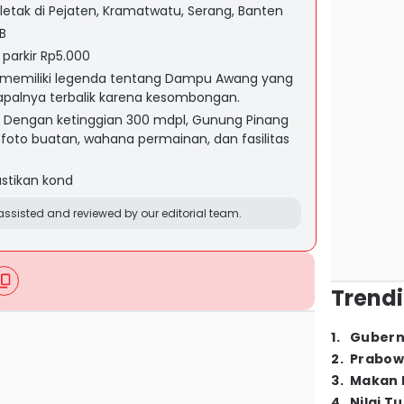
etak di Pejaten, Kramatwatu, Serang, Banten
B
parkir Rp5.000
memiliki legenda tentang Dampu Awang yang
apalnya terbalik karena kesombongan.
Dengan ketinggian 300 mdpl, Gunung Pinang
t foto buatan, wahana permainan, dan fasilitas
stikan kond
ssisted and reviewed by our editorial team.
Trendi
1
.
Gubern
2
.
Prabow
3
.
Makan B
4
.
Nilai T