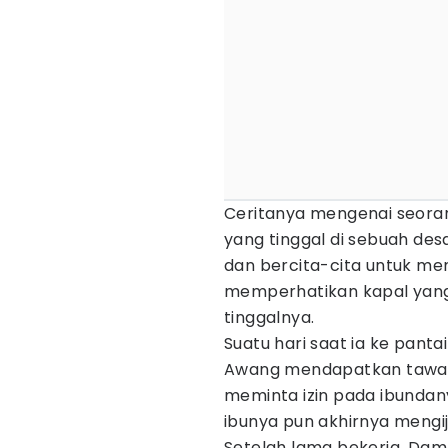
Ceritanya mengenai seora
yang tinggal di sebuah de
dan bercita-cita untuk memi
memperhatikan kapal yang
tinggalnya.
Suatu hari saat ia ke pan
Awang mendapatkan tawara
meminta izin pada ibundany
ibunya pun akhirnya mengij
Setelah lama bekerja, Dam