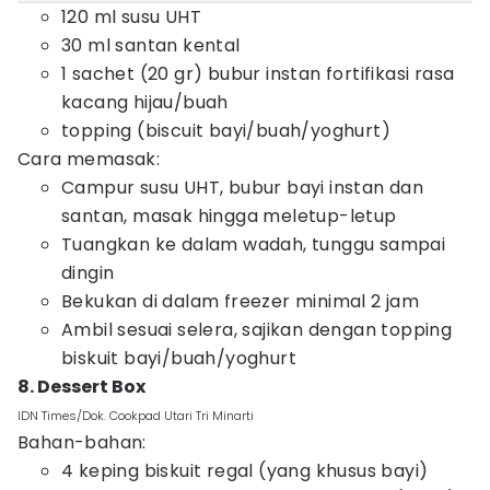
120 ml susu UHT
30 ml santan kental
1 sachet (20 gr) bubur instan fortifikasi rasa
kacang hijau/buah
topping (biscuit bayi/buah/yoghurt)
Cara memasak:
Campur susu UHT, bubur bayi instan dan
santan, masak hingga meletup-letup
Tuangkan ke dalam wadah, tunggu sampai
dingin
Bekukan di dalam freezer minimal 2 jam
Ambil sesuai selera, sajikan dengan topping
biskuit bayi/buah/yoghurt
8. Dessert Box
IDN Times/Dok. Cookpad Utari Tri Minarti
Bahan-bahan:
4 keping biskuit regal (yang khusus bayi)