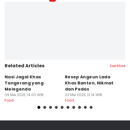
Related Articles
See More
Nasi Jagal Khas
Resep Angeun Lada
R
Tangerang yang
Khas Banten, Nikmat
K
Melegenda
dan Pedas
B
09 Mei 2026, 14:00 WIB
02 Mei 2026, 13:14 WIB
20
Food
Food
Fo