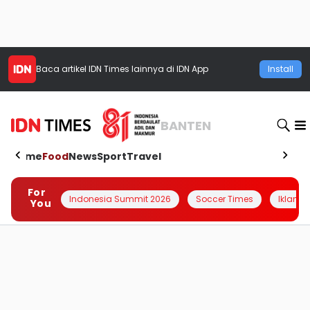
Baca artikel
IDN Times
lainnya di IDN App
Install
BANTEN
Home
Food
News
Sport
Travel
For
Indonesia Summit 2026
Soccer Times
Iklanin 
You