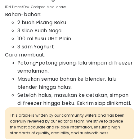
IDN Times/Dok. Cookpad Melaliahaw
Bahan-bahan:
2 buah Pisang Beku
3 slice Buah Naga
100 ml Susu UHT Plain
3 sdm Yoghurt
Cara membuat:
Potong-potong pisang, lalu simpan di freezer
semalaman.
Masukan semua bahan ke blender, lalu
blender hingga halus.
Setelah halus, masukan ke cetakan, simpan
di freezer hingga beku. Eskrim siap dinikmati.
This article is written by our community writers and has been
carefully reviewed by our editorial team. We strive to provide
the most accurate and reliable information, ensuring high
standards of quality, credibility, and trustworthiness.