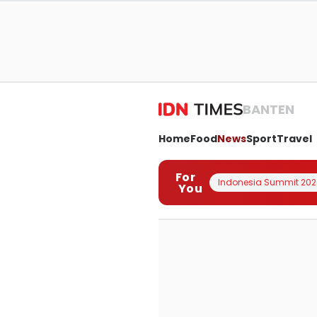
BANTEN
Home
Food
News
Sport
Travel
For
Indonesia Summit 202
You