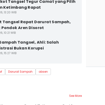
ot Tangsel Tegur Camat yang Pilih
an Ketimbang Rapat
6, 13:20 WIB
 Tangsel Rapat Darurat Sampah,
Pondok Aren Disorot
6, 10:21 WIB
Sampah Tangsel, Ahli: Salah
strasi Bukan Korupsi
6, 15:27 WIB
af
Darurat Sampah
absen
See More