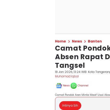
Home
News
Banten
Camat Pondok 
Absen Rapat 
Tangsel
18 Jan 2026, 13:24 WIB
Kota Tangeran
Muhamad Iqbal
News
Channel
Camat Pondok Aren Minta Maaf Usai Abse
Intinya Sih