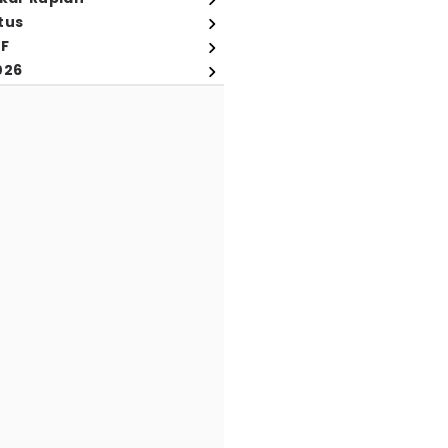
tus
FF
026