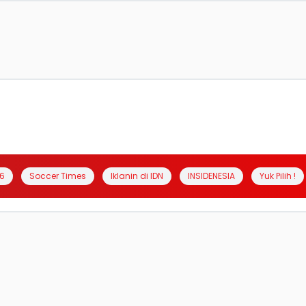
6
Soccer Times
Iklanin di IDN
INSIDENESIA
Yuk Pilih !