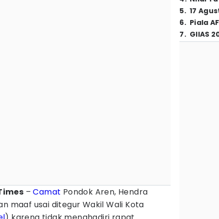
5
.
17 Agus
6
.
Piala A
7
.
GIIAS 2
Times
–
Camat
Pondok Aren, Hendra
maaf usai ditegur Wakil Wali Kota
el
) karena tidak menghadiri rapat