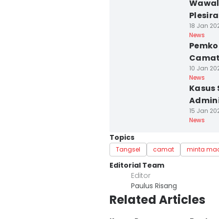
Wawalk
Plesir
18 Jan 202
News
Pemkot
Camat 
10 Jan 202
News
Kasus 
Admini
15 Jan 202
News
Topics
Tangsel
camat
minta ma
Editorial Team
Editor
Paulus Risang
Related Articles