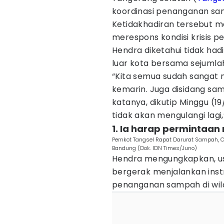
koordinasi penanganan sam
Ketidakhadiran tersebut me
merespons kondisi krisis p
Hendra diketahui tidak had
luar kota bersama sejumla
“Kita semua sudah sangat 
kemarin. Juga disidang sam
katanya, dikutip Minggu (19
tidak akan mengulangi lagi
1. Ia harap permintaan
Pemkot Tangsel Rapat Darurat Sampah, Ca
Bandung (Dok. IDN Times/Juno)
Hendra mengungkapkan, usa
bergerak menjalankan instr
penanganan sampah di wil