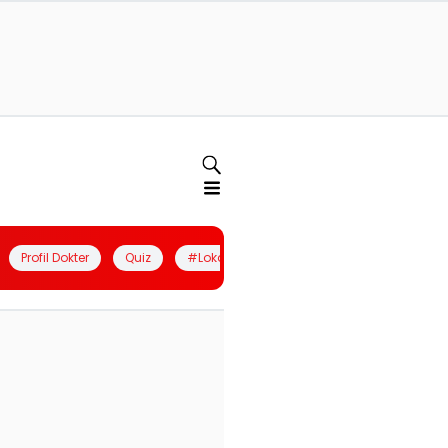
Profil Dokter
Quiz
#LokalBerdaya
Join Community