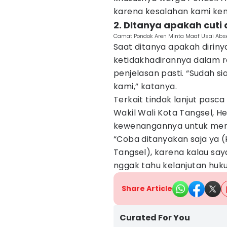
karena kesalahan kami kem
2. DItanya apakah cuti 
Camat Pondok Aren Minta Maaf Usai Abse
Saat ditanya apakah diriny
ketidakhadirannya dalam 
penjelasan pasti. “Sudah siap
kami,” katanya.
Terkait tindak lanjut pas
Wakil Wali Kota Tangsel, H
kewenangannya untuk men
“Coba ditanyakan saja ya (
Tangsel), karena kalau sa
nggak tahu kelanjutan hu
Share Article
Curated For You