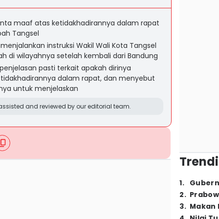
ta maaf atas ketidakhadirannya dalam rapat
ah Tangsel
menjalankan instruksi Wakil Wali Kota Tangsel
h di wilayahnya setelah kembali dari Bandung
enjelasan pasti terkait apakah dirinya
ketidakhadirannya dalam rapat, dan menyebut
nya untuk menjelaskan
ssisted and reviewed by our editorial team.
Trendi
1
.
Gubern
2
.
Prabow
3
.
Makan B
4
.
Nilai T