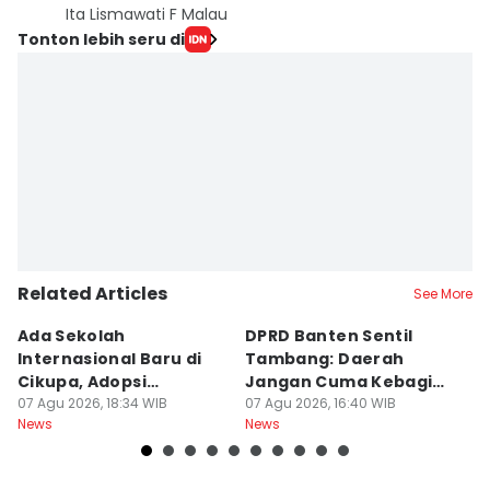
Ita Lismawati F Malau
Tonton lebih seru di
Related Articles
See More
Ada Sekolah
DPRD Banten Sentil
2
Internasional Baru di
Tambang: Daerah
K
Cikupa, Adopsi
Jangan Cuma Kebagian
I
Kurikulum Singapura
07 Agu 2026, 18:34 WIB
Rusaknya
07 Agu 2026, 16:40 WIB
D
07
News
News
Ne