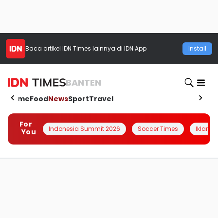
Baca artikel
IDN Times
lainnya di IDN App
Install
BANTEN
Home
Food
News
Sport
Travel
For
Indonesia Summit 2026
Soccer Times
Iklanin 
You