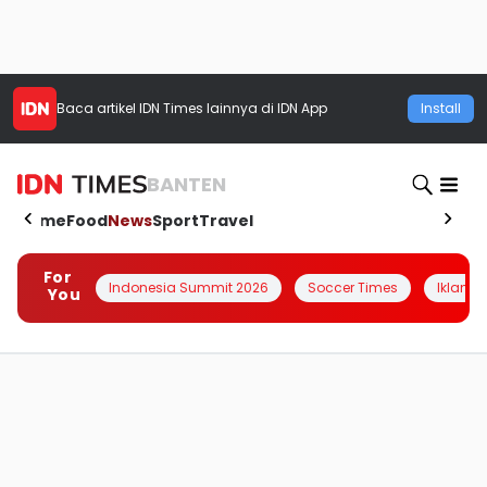
Baca artikel
IDN Times
lainnya di IDN App
Install
BANTEN
Home
Food
News
Sport
Travel
For
Indonesia Summit 2026
Soccer Times
Iklanin 
You