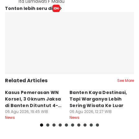
Ita Lismawati F Malau
Tonton lebih seru di
Related Articles
See More
Kasus Pemerasan WN
Banten Kaya Destinasi,
R
Korsel, 3 Oknum Jaksa
Tapi Warganya Lebih
P
di Banten Dituntut 4-5
Sering Wisata Ke Luar
4
Tahun
06 Agu 2026, 19:45 WIB
06 Agu 2026, 12:27 WIB
K
06
News
News
Ne