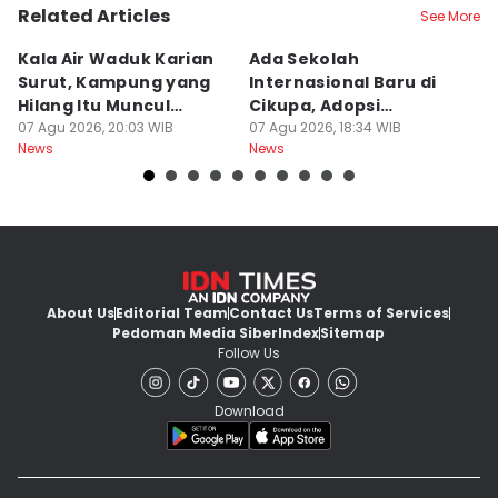
Related Articles
See More
Kala Air Waduk Karian
Ada Sekolah
D
Surut, Kampung yang
Internasional Baru di
T
Hilang Itu Muncul
Cikupa, Adopsi
J
Kembali
07 Agu 2026, 20:03 WIB
Kurikulum Singapura
07 Agu 2026, 18:34 WIB
R
07
News
News
Ne
About Us
Editorial Team
Contact Us
Terms of Services
Pedoman Media Siber
Index
Sitemap
Follow Us
Download