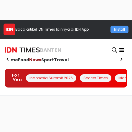
Baca artikel
IDN Times
lainnya di IDN App
Install
BANTEN
Home
Food
News
Sport
Travel
For
Indonesia Summit 2026
Soccer Times
Iklanin 
You