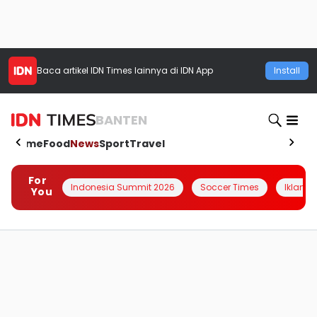
Baca artikel
IDN Times
lainnya di IDN App
Install
BANTEN
Home
Food
News
Sport
Travel
For
Indonesia Summit 2026
Soccer Times
Iklanin 
You