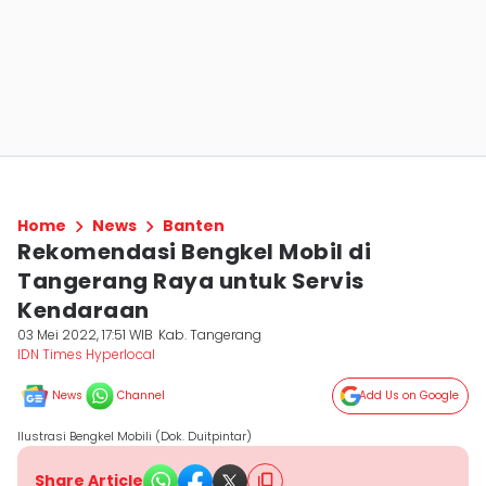
Home
News
Banten
Rekomendasi Bengkel Mobil di
Tangerang Raya untuk Servis
Kendaraan
03 Mei 2022, 17:51 WIB
Kab. Tangerang
IDN Times Hyperlocal
News
Channel
Add Us on Google
Ilustrasi Bengkel Mobili (Dok. Duitpintar)
Share Article