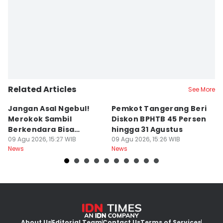
Related Articles
See More
Jangan Asal Ngebul!
Pemkot Tangerang Beri
5
Merokok Sambil
Diskon BPHTB 45 Persen
K
Berkendara Bisa
hingga 31 Agustus
d
Didenda Rp750 Ribu
09 Agu 2026, 15:27 WIB
09 Agu 2026, 15:26 WIB
09
News
News
Ne
About Us
Editorial Team
Contact Us
Terms of Services