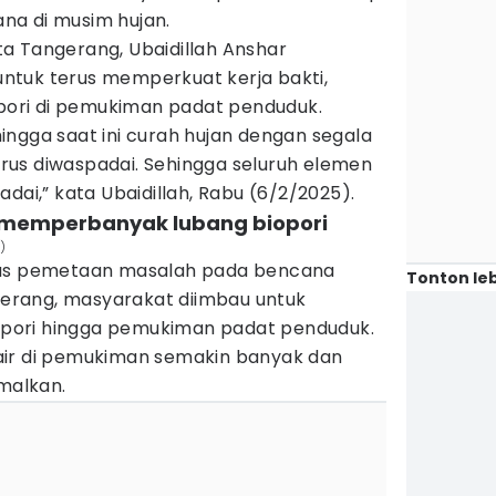
na di musim hujan.
a Tangerang, Ubaidillah Anshar
ntuk terus memperkuat kerja bakti,
ori di pemukiman padat penduduk.
ngga saat ini curah hujan dengan segala
us diwaspadai. Sehingga seluruh elemen
dai,” kata Ubaidillah, Rabu (6/2/2025).
 memperbanyak lubang biopori
)
tas pemetaan masalah pada bencana
Tonton leb
ngerang, masyarakat diimbau untuk
pori hingga pemukiman padat penduduk.
an air di pemukiman semakin banyak dan
imalkan.