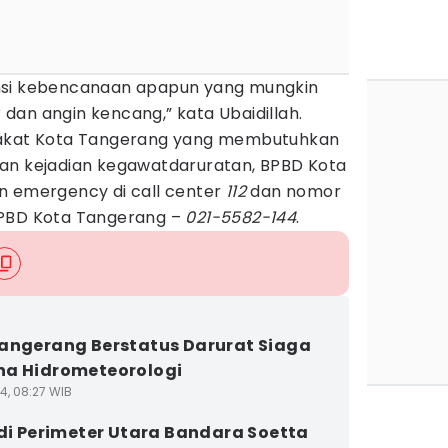
nsi kebencanaan apapun yang mungkin
ir dan angin kencang,” kata Ubaidillah.
rakat Kota Tangerang yang membutuhkan
an kejadian kegawatdaruratan, BPBD Kota
n emergency di call center
112
dan nomor
BPBD Kota Tangerang –
021-5582-144
.
angerang Berstatus Darurat Siaga
a Hidrometeorologi
4, 08:27 WIB
 di Perimeter Utara Bandara Soetta