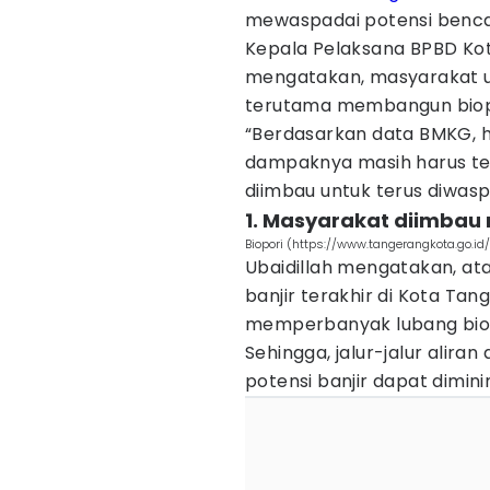
mewaspadai potensi benca
Kepala Pelaksana BPBD Kot
mengatakan, masyarakat u
terutama membangun biop
“Berdasarkan data BMKG, hi
dampaknya masih harus ter
diimbau untuk terus diwaspa
1. Masyarakat diimbau
Biopori (https://www.tangerangkota.go.id/
Ubaidillah mengatakan, a
banjir terakhir di Kota Ta
memperbanyak lubang bio
Sehingga, jalur-jalur alir
potensi banjir dapat dimin