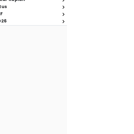
tus
FF
026