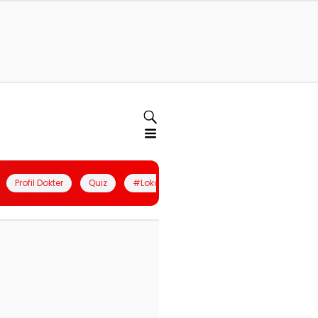
Profil Dokter
Quiz
#LokalBerdaya
Join Community