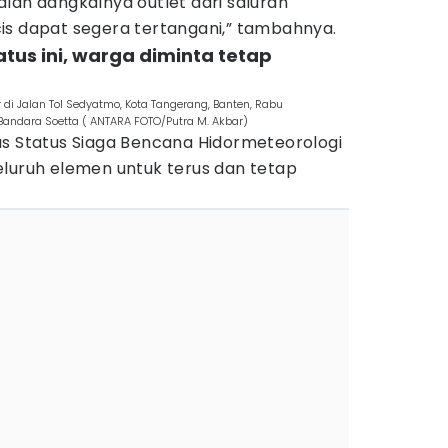
lan dangkalnya outlet dari saluran
is dapat segera tertangani,” tambahnya.
tus ini, warga diminta tetap
di Jalan Tol Sedyatmo, Kota Tangerang, Banten, Rabu
 Bandara Soetta ( ANTARA FOTO/Putra M. Akbar)
as Status Siaga Bencana Hidormeteorologi
eluruh elemen untuk terus dan tetap