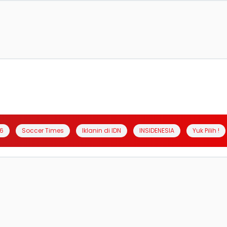
6
Soccer Times
Iklanin di IDN
INSIDENESIA
Yuk Pilih !