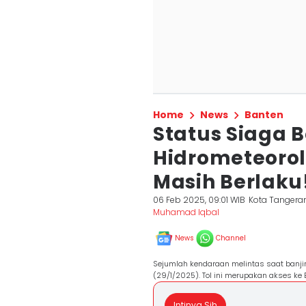
Home
News
Banten
Status Siaga 
Hidrometeorol
Masih Berlaku
06 Feb 2025, 09:01 WIB
Kota Tangera
Muhamad Iqbal
News
Channel
Sejumlah kendaraan melintas saat banjir 
(29/1/2025). Tol ini merupakan akses ke
Intinya Sih