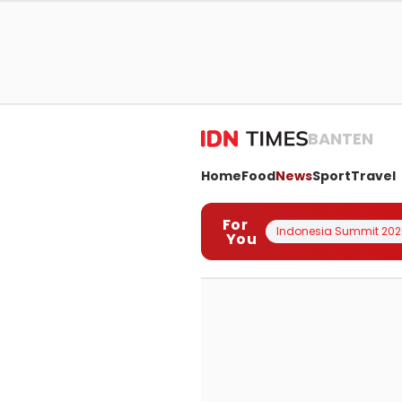
BANTEN
Home
Food
News
Sport
Travel
For
Indonesia Summit 202
You