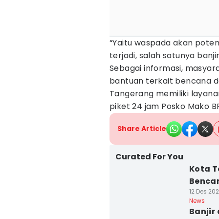
“Yaitu waspada akan pote
terjadi, salah satunya banj
Sebagai informasi, masya
bantuan terkait bencana d
Tangerang memiliki layana
piket 24 jam Posko Mako 
Share Article
Curated For You
Kota T
Bencan
12 Des 202
News
Banjir