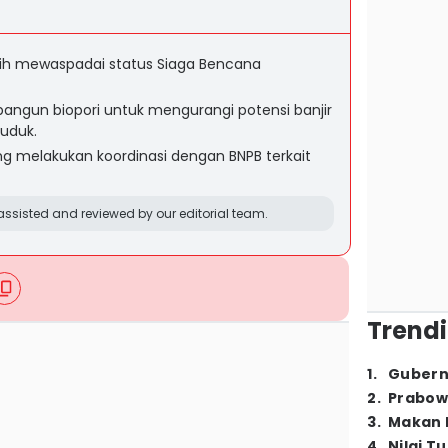
ih mewaspadai status Siaga Bencana
ngun biopori untuk mengurangi potensi banjir
uduk.
g melakukan koordinasi dengan BNPB terkait
ssisted and reviewed by our editorial team.
Trendi
1
.
Gubern
2
.
Prabow
3
.
Makan B
4
.
Nilai T