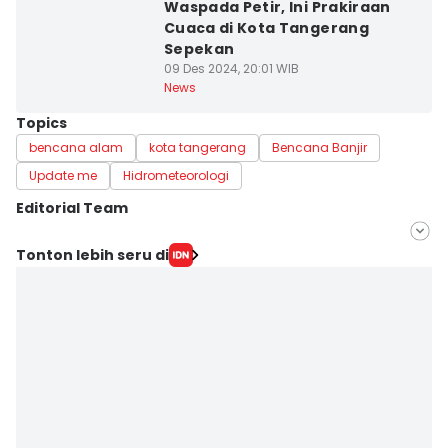
Waspada Petir, Ini Prakiraan
Cuaca di Kota Tangerang
Sepekan
09 Des 2024, 20:01 WIB
News
Topics
bencana alam
kota tangerang
Bencana Banjir
Update me
Hidrometeorologi
Editorial Team
Editor
Tonton lebih seru di
Muhamad Iqbal
Editor
Ita Lismawati F Malau