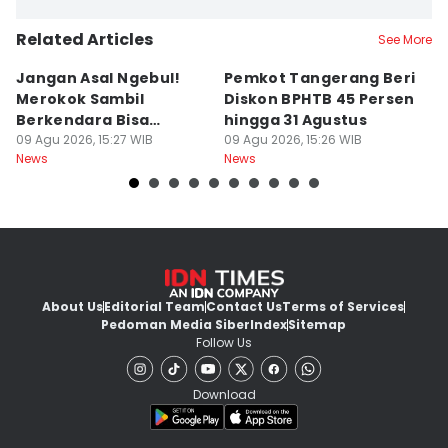
Related Articles
See More
Jangan Asal Ngebul!
Pemkot Tangerang Beri
5
Merokok Sambil
Diskon BPHTB 45 Persen
K
Berkendara Bisa
hingga 31 Agustus
d
Didenda Rp750 Ribu
09 Agu 2026, 15:27 WIB
09 Agu 2026, 15:26 WIB
09
News
News
Ne
About Us
Editorial Team
Contact Us
Terms of Services
Pedoman Media Siber
Index
Sitemap
Follow Us
Download