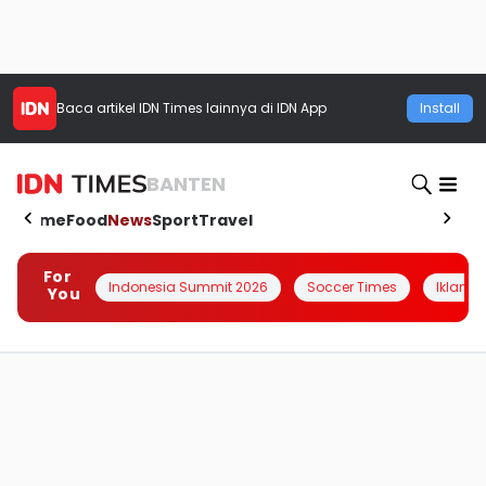
Baca artikel
IDN Times
lainnya di IDN App
Install
BANTEN
Home
Food
News
Sport
Travel
For
Indonesia Summit 2026
Soccer Times
Iklanin 
You