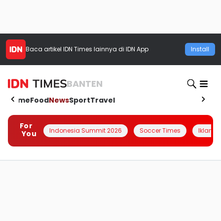
Baca artikel
IDN Times
lainnya di IDN App
Install
BANTEN
Home
Food
News
Sport
Travel
For
Indonesia Summit 2026
Soccer Times
Iklanin 
You