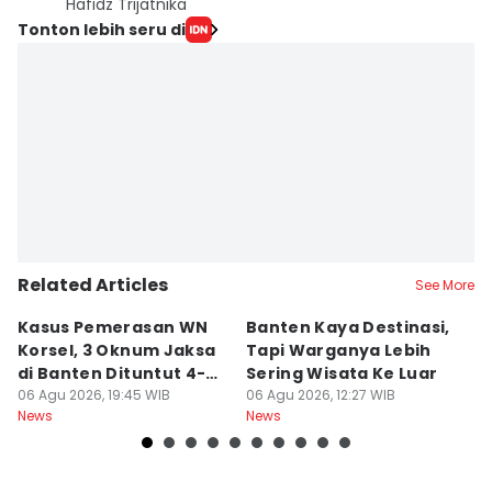
Hafidz Trijatnika
Tonton lebih seru di
Related Articles
See More
Kasus Pemerasan WN
Banten Kaya Destinasi,
R
Korsel, 3 Oknum Jaksa
Tapi Warganya Lebih
P
di Banten Dituntut 4-5
Sering Wisata Ke Luar
4
Tahun
06 Agu 2026, 19:45 WIB
06 Agu 2026, 12:27 WIB
K
06
News
News
Ne