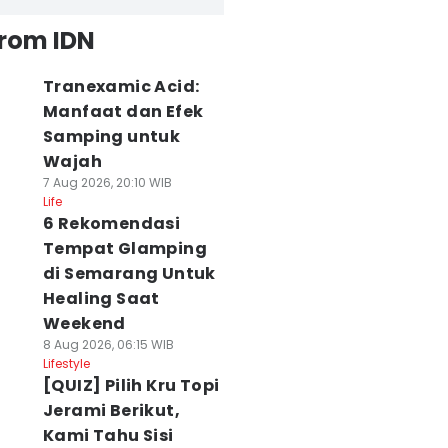
from IDN
Tranexamic Acid:
Manfaat dan Efek
Samping untuk
Wajah
7 Aug 2026, 20:10 WIB
Life
6 Rekomendasi
Tempat Glamping
di Semarang Untuk
Healing Saat
Weekend
8 Aug 2026, 06:15 WIB
Lifestyle
[QUIZ] Pilih Kru Topi
Jerami Berikut,
Kami Tahu Sisi