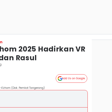
on
’zhom 2025 Hadirkan VR
 dan Rasul
g
Add Us on Google
l-A'zhom (Dok. Pemkot Tangerang)