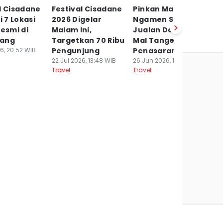
l Cisadane
Festival Cisadane
Pinkan Mambo
Li
i 7 Lokasi
2026 Digelar
Ngamen Sambil
T
Resmi di
Malam Ini,
Jualan Donat di
M
ang
Targetkan 70 Ribu
Mal Tangerang,
P
6, 20:52 WIB
Pengunjung
Penasaran?
21
Tr
22 Jul 2026, 13:48 WIB
26 Jun 2026, 14:44 WIB
Travel
Travel