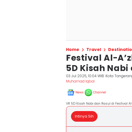
Home
Travel
Destinati
Festival Al-A
5D Kisah Nabi
03 Jul 2025, 10:04 WIB
Kota Tangeran
Muhamad Iqbal
News
Channel
VR 5D Kisah Nabi dan Rasul di Festival A
Intinya Sih