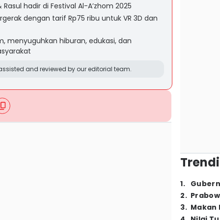
Rasul hadir di Festival Al-A’zhom 2025
ergerak dengan tarif Rp75 ribu untuk VR 3D dan
, menyuguhkan hiburan, edukasi, dan
asyarakat
ssisted and reviewed by our editorial team.
Trendi
1
.
Gubern
2
.
Prabow
3
.
Makan B
4
.
Nilai T