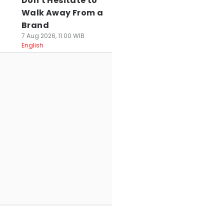
Don't Hesitate to
bur Sekolah di
Intip Liburan
Rampung
Walk Away From a
angerang, Yuk
Sekolah Ala Dea
Direvitalisasi,
Brand
ain Salju Bareng
Ananda di
Danau Cihuni Jad
7 Aug 2026, 11:00 WIB
ororo!
Tangerang
Spot Olahraga d
English
 Jun 2026, 23:04 WIB
16 Jun 2026, 13:45 WIB
Piknik
avel
Travel
26 Mei 2026, 14:53 WIB
Travel