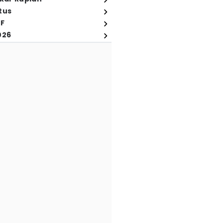
tus
FF
026