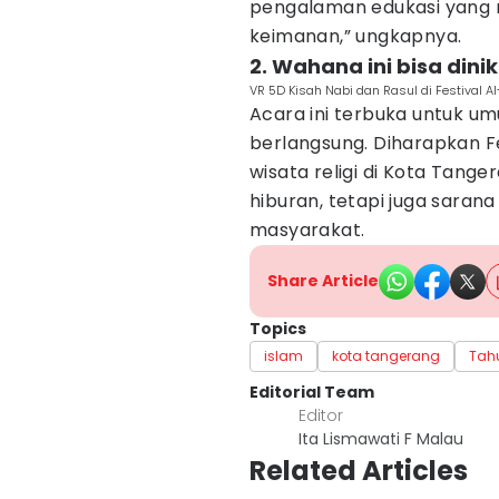
pengalaman edukasi yang
keimanan,” ungkapnya.
2. Wahana ini bisa din
VR 5D Kisah Nabi dan Rasul di Festival 
Acara ini terbuka untuk um
berlangsung. Diharapkan Fe
wisata religi di Kota Tan
hiburan, tetapi juga saran
masyarakat.
Share Article
Topics
islam
kota tangerang
Tah
Editorial Team
Editor
Ita Lismawati F Malau
Related Articles