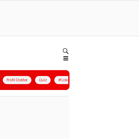
Profil Dokter
Quiz
#LokalBerdaya
Join Community