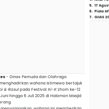
5
.
17 Agus
6
.
Piala A
7
.
GIIAS 2
mes
- Dinas Pemuda dan Olahraga
 menghadirkan wahana istimewa bertajuk
bi & Rasul
pada Festival Al-A’zhom ke-12
Juni hingga 6 Juli 2025 di Halaman Masjid
erang.
ket menyampaikan, wahana ini memberikan