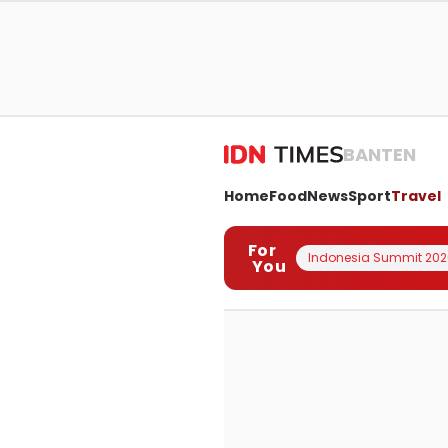
BANTEN
Home
Food
News
Sport
Travel
For
Indonesia Summit 202
You