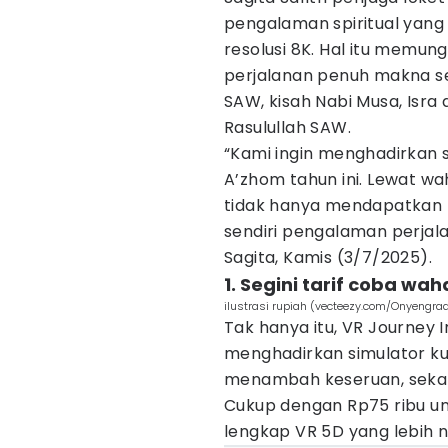
pengalaman spiritual yang 
resolusi 8K. Hal itu memu
perjalanan penuh makna s
SAW, kisah Nabi Musa, Isra 
Rasulullah SAW.
“Kami ingin menghadirkan s
A’zhom tahun ini. Lewat wah
tidak hanya mendapatkan h
sendiri pengalaman perjala
Sagita, Kamis (3/7/2025).
1. Segini tarif coba wah
ilustrasi rupiah (vecteezy.com/Onyengra
Tak hanya itu, VR Journey 
menghadirkan simulator ku
menambah keseruan, sekal
Cukup dengan Rp75 ribu unt
lengkap VR 5D yang lebih