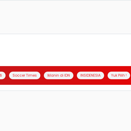
6
Soccer Times
Iklanin di IDN
INSIDENESIA
Yuk Pilih !