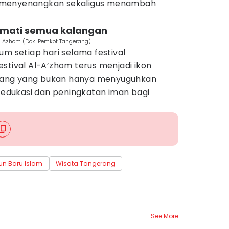
 menyenangkan sekaligus menambah
ikmati semua kalangan
Al-Azhom (Dok. Pemkot Tangerang)
um setiap hari selama festival
stival Al-A’zhom terus menjadi ikon
gerang yang bukan hanya menyuguhkan
a edukasi dan peningkatan iman bagi
un Baru Islam
Wisata Tangerang
See More