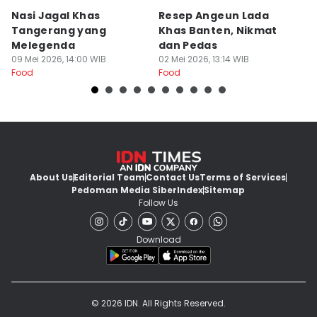
Nasi Jagal Khas
Resep Angeun Lada
R
Tangerang yang
Khas Banten, Nikmat
K
Melegenda
dan Pedas
B
09 Mei 2026, 14:00 WIB
02 Mei 2026, 13:14 WIB
20
Food
Food
Fo
About Us
Editorial Team
Contact Us
Terms of Services
Pedoman Media Siber
Index
Sitemap
Follow Us
Download
© 2026 IDN. All Rights Reserved.