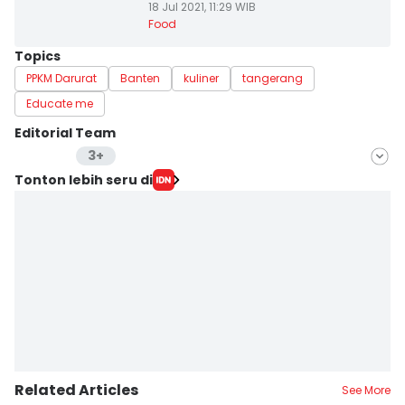
18 Jul 2021, 11:29 WIB
Food
Topics
PPKM Darurat
Banten
kuliner
tangerang
Educate me
Editorial Team
3+
Editor
Tonton lebih seru di
Maya Aulia Aprilianti
Editor
Ita Lismawati F Malau
Editor
Martin Tobing
Related Articles
See More