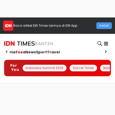
Baca artikel
IDN Times
lainnya di IDN App
Install
BANTEN
Home
Food
News
Sport
Travel
For
Indonesia Summit 2026
Soccer Times
Iklanin 
You