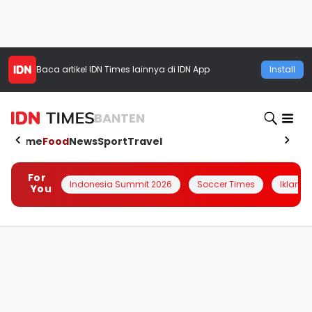
Baca artikel
IDN Times
lainnya di IDN App
Install
BANTEN
Home
Food
News
Sport
Travel
For
Indonesia Summit 2026
Soccer Times
Iklanin 
You