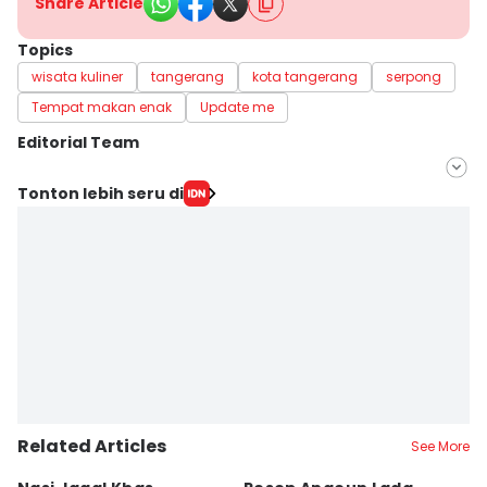
Share Article
Topics
wisata kuliner
tangerang
kota tangerang
serpong
Tempat makan enak
Update me
Editorial Team
Editor
Tonton lebih seru di
Naufal Al Rahman
Editor
Ita Lismawati F Malau
Related Articles
See More