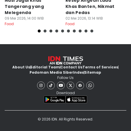
Nasi Jagal Khas
Resep Angeun Lada
R
Tangerang yang
Khas Banten, Nikmat
K
Melegenda
dan Pedas
B
09 Mei 2026, 14:00 WIB
02 Mei 2026, 13:14 WIB
20
Food
Food
Fo
About Us
Editorial Team
Contact Us
Terms of Services
Pedoman Media Siber
Index
Sitemap
Follow Us
Download
© 2026 IDN. All Rights Reserved.