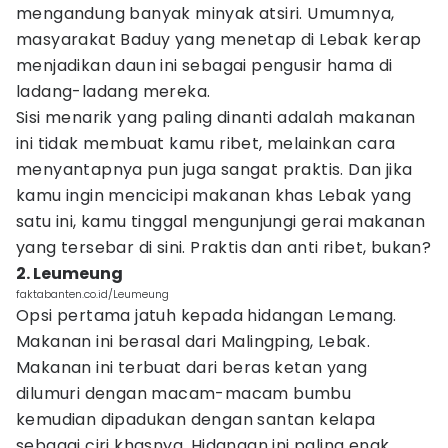
mengandung banyak minyak atsiri. Umumnya,
masyarakat Baduy yang menetap di Lebak kerap
menjadikan daun ini sebagai pengusir hama di
ladang-ladang mereka.
Sisi menarik yang paling dinanti adalah makanan
ini tidak membuat kamu ribet, melainkan cara
menyantapnya pun juga sangat praktis. Dan jika
kamu ingin mencicipi makanan khas Lebak yang
satu ini, kamu tinggal mengunjungi gerai makanan
yang tersebar di sini. Praktis dan anti ribet, bukan?
2. Leumeung
faktabanten.co.id/Leumeung
Opsi pertama jatuh kepada hidangan Lemang.
Makanan ini berasal dari Malingping, Lebak.
Makanan ini terbuat dari beras ketan yang
dilumuri dengan macam-macam bumbu
kemudian dipadukan dengan santan kelapa
sebagai ciri khasnya. Hidangan ini paling enak