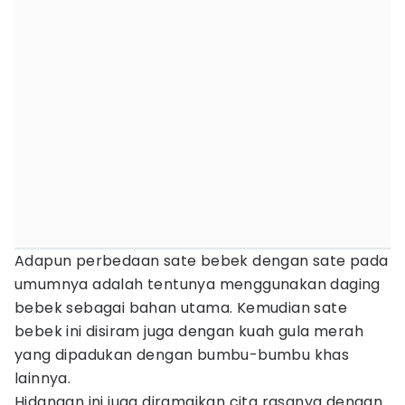
Adapun perbedaan sate bebek dengan sate pada
umumnya adalah tentunya menggunakan daging
bebek sebagai bahan utama. Kemudian sate
bebek ini disiram juga dengan kuah gula merah
yang dipadukan dengan bumbu-bumbu khas
lainnya.
Hidangan ini juga diramaikan cita rasanya dengan