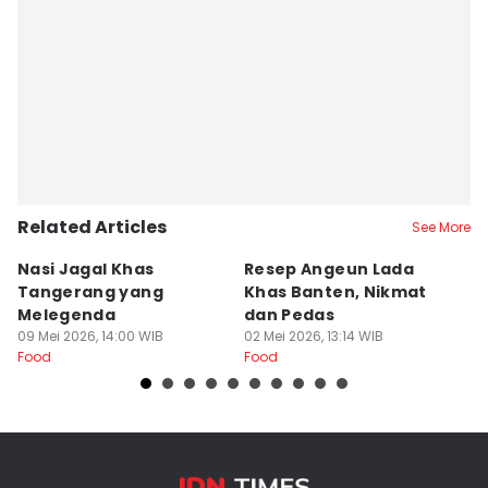
Related Articles
See More
Nasi Jagal Khas
Resep Angeun Lada
R
Tangerang yang
Khas Banten, Nikmat
K
Melegenda
dan Pedas
B
09 Mei 2026, 14:00 WIB
02 Mei 2026, 13:14 WIB
20
Food
Food
Fo