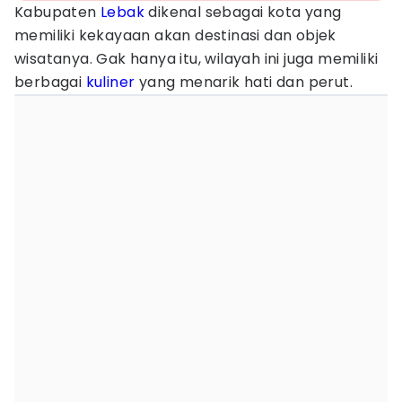
Kabupaten
Lebak
dikenal sebagai kota yang
memiliki kekayaan akan destinasi dan objek
wisatanya. Gak hanya itu, wilayah ini juga memiliki
berbagai
kuliner
yang menarik hati dan perut.