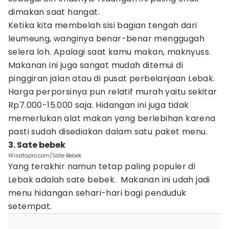
dimakan saat hangat.
Ketika kita membelah sisi bagian tengah dari
leumeung, wanginya benar-benar menggugah
selera loh. Apalagi saat kamu makan, maknyuss.
Makanan ini juga sangat mudah ditemui di
pinggiran jalan atau di pusat perbelanjaan Lebak.
Harga perporsinya pun relatif murah yaitu sekitar
Rp7.000-15.000 saja. Hidangan ini juga tidak
memerlukan alat makan yang berlebihan karena
pasti sudah disediakan dalam satu paket menu.
3. Sate bebek
Wisatapro.com/Sate Bebek
Yang terakhir namun tetap paling populer di
Lebak adalah sate bebek. Makanan ini udah jadi
menu hidangan sehari-hari bagi penduduk
setempat.