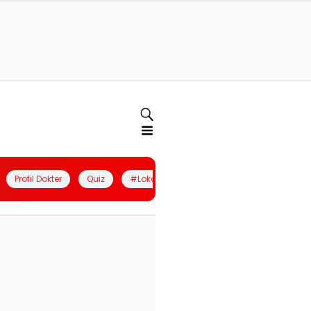
Profil Dokter
Quiz
#LokalBerdaya
Join Community