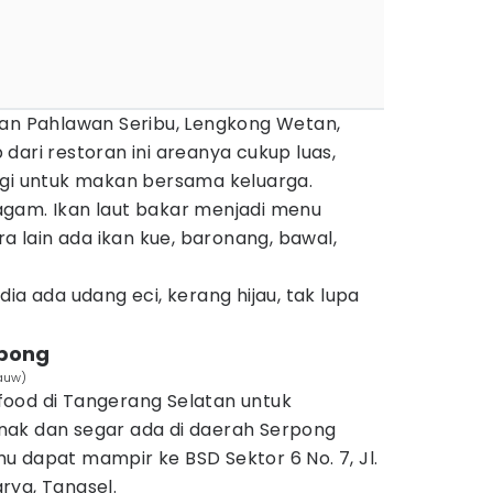
lan Pahlawan Seribu, Lengkong Wetan,
dari restoran ini areanya cukup luas,
ngi untuk makan bersama keluarga.
gam. Ikan laut bakar menjadi menu
ra lain ada ikan kue, baronang, bawal,
ia ada udang eci, kerang hijau, tak lupa
rpong
Lauw)
ood di Tangerang Selatan untuk
nak dan segar ada di daerah Serpong
 dapat mampir ke BSD Sektor 6 No. 7, Jl.
rya, Tangsel.