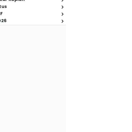
tus
FF
026