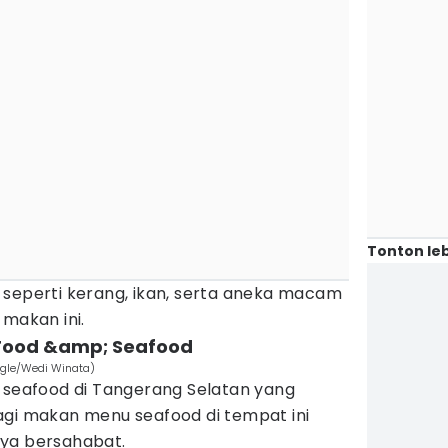
Tonton leb
 seperti kerang, ikan, serta aneka macam
 makan ini.
 Food &amp; Seafood
ogle/Wedi Winata)
n seafood di Tangerang Selatan yang
agi makan menu seafood di tempat ini
nya bersahabat.