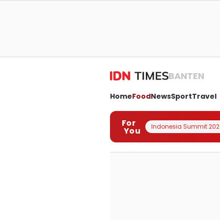
BANTEN
Home
Food
News
Sport
Travel
For
Indonesia Summit 202
You