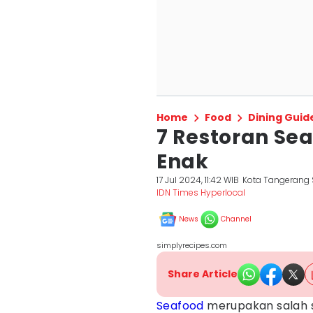
Home
Food
Dining Guid
7 Restoran Se
Enak
17 Jul 2024, 11:42 WIB
Kota Tangerang 
IDN Times Hyperlocal
News
Channel
simplyrecipes.com
Share Article
Seafood
merupakan salah s