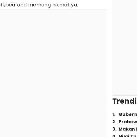
ih, seafood memang nikmat ya.
Trendi
1
.
Gubern
2
.
Prabow
3
.
Makan B
4
.
Nilai T