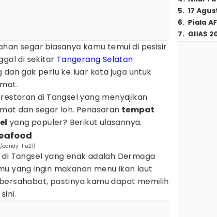
5
.
17 Agus
6
.
Piala A
7
.
GIIAS 2
han segar biasanya kamu temui di pesisir
ggal di sekitar
Tangerang Selatan
 dan gak perlu ke luar kota juga untuk
kmat.
 restoran di Tangsel yang menyajikan
kmat dan segar loh. Penasaran
tempat
el
yang populer? Berikut ulasannya.
Seafood
/candy_liu21)
 di Tangsel yang enak adalah Dermaga
mu yang ingin makanan menu ikan laut
bersahabat, pastinya kamu dapat memilih
sini.