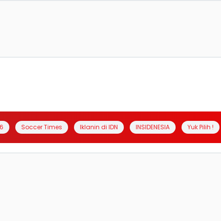
6
Soccer Times
Iklanin di IDN
INSIDENESIA
Yuk Pilih !