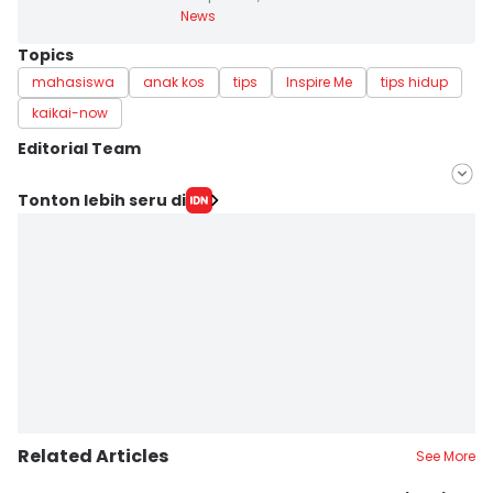
News
Topics
mahasiswa
anak kos
tips
Inspire Me
tips hidup
kaikai-now
Editorial Team
Editor
Tonton lebih seru di
Mayang Ulfah Narimanda
Editor
Ita Lismawati F Malau
Related Articles
See More