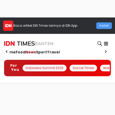
Baca artikel
IDN Times
lainnya di IDN App
Install
BANTEN
Home
Food
News
Sport
Travel
For
Indonesia Summit 2026
Soccer Times
Iklanin 
You