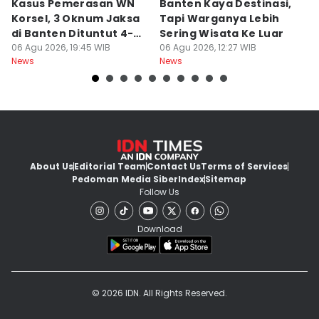
Kasus Pemerasan WN
Banten Kaya Destinasi,
R
Korsel, 3 Oknum Jaksa
Tapi Warganya Lebih
P
di Banten Dituntut 4-5
Sering Wisata Ke Luar
4
Tahun
06 Agu 2026, 19:45 WIB
06 Agu 2026, 12:27 WIB
K
06
News
News
Ne
About Us
Editorial Team
Contact Us
Terms of Services
Pedoman Media Siber
Index
Sitemap
Follow Us
Download
© 2026 IDN. All Rights Reserved.