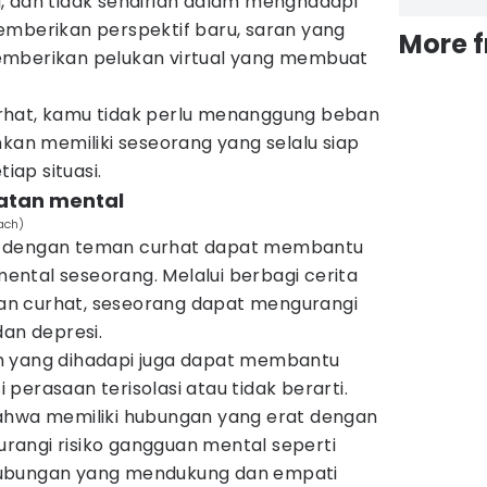
, dan tidak sendirian dalam menghadapi
emberikan perspektif baru, saran yang
More 
emberikan pelukan virtual yang membuat
rhat, kamu tidak perlu menanggung beban
nkan memiliki seseorang yang selalu siap
ap situasi.
atan mental
ach)
itif dengan teman curhat dapat membantu
ntal seseorang. Melalui berbagi cerita
n curhat, seseorang dapat mengurangi
dan depresi.
h yang dihadapi juga dapat membantu
perasaan terisolasi atau tidak berarti.
ahwa memiliki hubungan yang erat dengan
angi risiko gangguan mental seperti
Hubungan yang mendukung dan empati