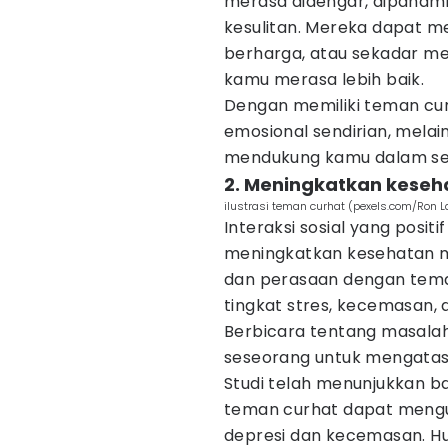
merasa didengar, dipahami
kesulitan. Mereka dapat m
berharga, atau sekadar m
kamu merasa lebih baik.
Dengan memiliki teman cu
emosional sendirian, melai
mendukung kamu dalam seti
2. Meningkatkan keseh
ilustrasi teman curhat (pexels.com/Ron L
Interaksi sosial yang pos
meningkatkan kesehatan me
dan perasaan dengan tema
tingkat stres, kecemasan, 
Berbicara tentang masala
seseorang untuk mengatasi 
Studi telah menunjukkan b
teman curhat dapat mengur
depresi dan kecemasan. 