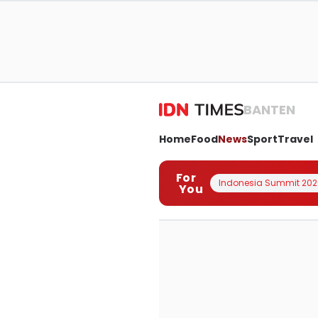
BANTEN
Home
Food
News
Sport
Travel
For
Indonesia Summit 202
You