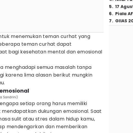
5
.
17 Agus
6
.
Piala A
7
.
GIIAS 2
 untuk menemukan teman curhat yang
 beberapa teman curhat dapat
t bagi kesehatan mental dan emosional
isa menghadapi semua masalah tanpa
agi karena lima alasan berikut mungkin
u.
 emosional
a Sandrini)
engapa setiap orang harus memiliki
k mendapatkan dukungan emosional. Saat
a sulit atau stres dalam hidup kamu,
siap mendengarkan dan memberikan