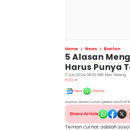
Home
News
Banten
5 Alasan Meng
Harus Punya 
17 Jun 2024, 08:00 WIB
Kab. Serang
YOOL ✶
News
Channel
ilustrasi teman curhat (pexels.com/Cliff 
Share Article
Teman curhat adalah soso