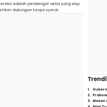
Mereka adalah pendengar setia yang siap
ikan dukungan tanpa syarat.
Trendi
1
.
Gubern
2
.
Prabow
3
.
Makan B
4
.
Nilai T