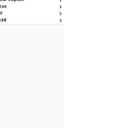
tus
FF
026