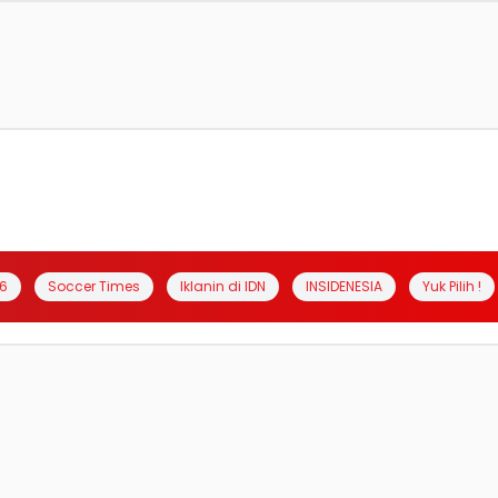
6
Soccer Times
Iklanin di IDN
INSIDENESIA
Yuk Pilih !