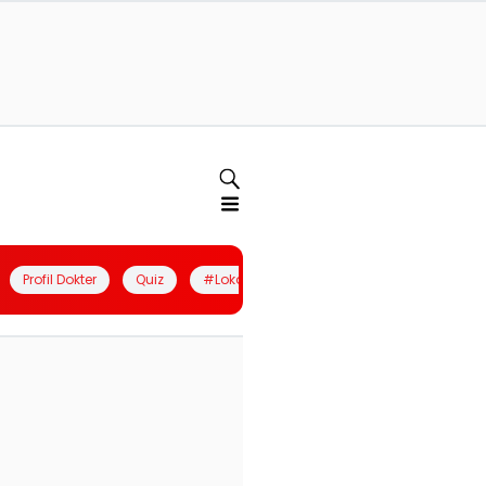
Profil Dokter
Quiz
#LokalBerdaya
Join Community