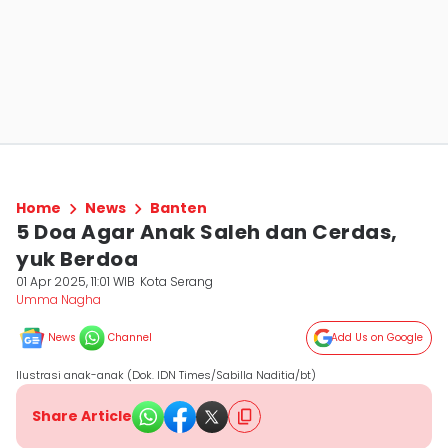
Home
News
Banten
5 Doa Agar Anak Saleh dan Cerdas,
yuk Berdoa
01 Apr 2025, 11:01 WIB
Kota Serang
Umma Nagha
News
Channel
Add Us on Google
Ilustrasi anak-anak (Dok. IDN Times/Sabilla Naditia/bt)
Share Article