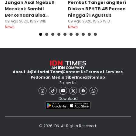
Jangan Asal Ngebul!
Pemkot Tangerang Beri
5
Merokok Sambil
Diskon BPHTB 45 Persen
K
Berkendara Bisa
hingga 31 Agustus
d
Didenda Rp750 Ribu
09 Agu 2026, 15:27 WIB
09 Agu 2026, 15:26 WIB
09
News
News
Ne
About Us
Editorial Team
Contact Us
Terms of Services
Pedoman Media Siber
Index
Sitemap
Follow Us
Download
© 2026 IDN. All Rights Reserved.