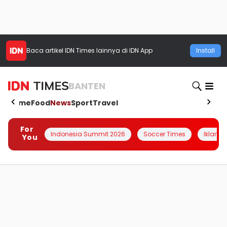
Baca artikel
IDN Times
lainnya di IDN App
Install
BANTEN
Home
Food
News
Sport
Travel
For
Indonesia Summit 2026
Soccer Times
Iklanin 
You