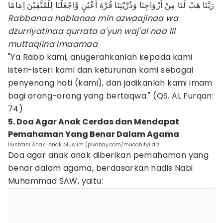
رَبَّنَا هَبْ لَنَا مِنْ اَزْوَاجِنَا وَذُرِّيّٰتِنَا قُرَّةَ اَعْيُنٍ وَّاجْعَلْنَا لِلْمُتَّقِيْنَ اِمَامًا
Rabbanaa hablanaa min azwaajinaa wa
dzurriyatinaa qurrata a'yun waj'al naa lil
muttaqiina imaamaa
"Ya Rabb kami, anugerahkanlah kepada kami
isteri-isteri kami dan keturunan kami sebagai
penyenang hati (kami), dan jadikanlah kami imam
bagi orang-orang yang bertaqwa." (QS. AL Furqan:
74)
5. Doa Agar Anak Cerdas dan Mendapat
Pemahaman Yang Benar Dalam Agama
Ilustrasi Anak-Anak Muslim (pixabay.com/mucahityildiz
Doa agar anak anak diberikan pemahaman yang
benar dalam agama, berdasarkan hadis Nabi
Muhammad SAW, yaitu: