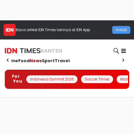
Baca artikel
IDN Times
lainnya di IDN App
Install
BANTEN
Home
Food
News
Sport
Travel
For
Indonesia Summit 2026
Soccer Times
Iklanin 
You