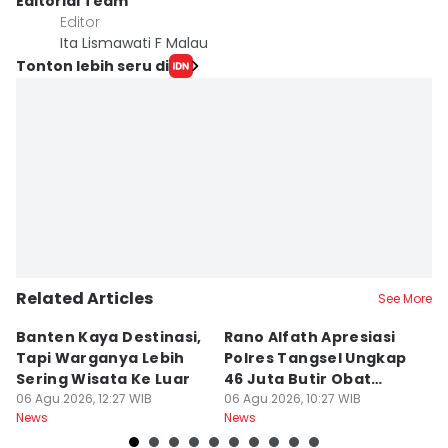
Editorial Team
Editor
Ita Lismawati F Malau
Tonton lebih seru di
Related Articles
See More
Banten Kaya Destinasi,
Rano Alfath Apresiasi
P
Tapi Warganya Lebih
Polres Tangsel Ungkap
T
Sering Wisata Ke Luar
46 Juta Butir Obat
A
06 Agu 2026, 12:27 WIB
Keras
06 Agu 2026, 10:27 WIB
D
06
News
News
Ne
B