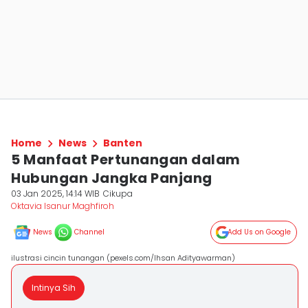
Home
News
Banten
5 Manfaat Pertunangan dalam
Hubungan Jangka Panjang
03 Jan 2025, 14:14 WIB
Cikupa
Oktavia Isanur Maghfiroh
News
Channel
Add Us on Google
ilustrasi cincin tunangan (pexels.com/Ihsan Adityawarman)
Intinya Sih