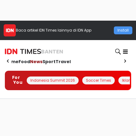
Baca artikel
IDN Times
lainnya di IDN App
Install
BANTEN
Home
Food
News
Sport
Travel
For
Indonesia Summit 2026
Soccer Times
Iklanin 
You