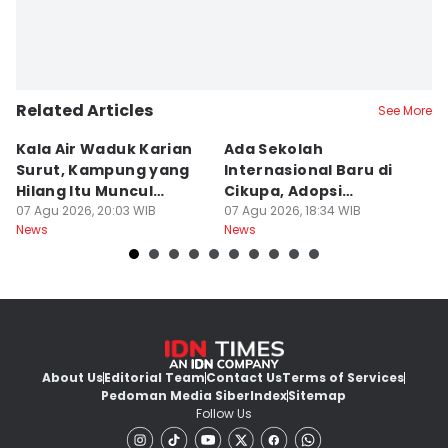
Related Articles
See More
Kala Air Waduk Karian
Ada Sekolah
D
Surut, Kampung yang
Internasional Baru di
T
Hilang Itu Muncul
Cikupa, Adopsi
J
Kembali
07 Agu 2026, 20:03 WIB
Kurikulum Singapura
07 Agu 2026, 18:34 WIB
R
07
News
News
Ne
About Us
Editorial Team
Contact Us
Terms of Services
Pedoman Media Siber
Index
Sitemap
Follow Us