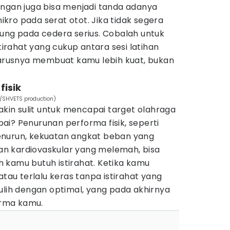
angan juga bisa menjadi tanda adanya
ro pada serat otot. Jika tidak segera
erujung pada cedera serius. Cobalah untuk
rahat yang cukup antara sesi latihan
eharusnya membuat kamu lebih kuat, bukan
fisik
m/SHVETS production)
in sulit untuk mencapai target olahraga
i? Penurunan performa fisik, seperti
enurun, kekuatan angkat beban yang
n kardiovaskular yang melemah, bisa
 kamu butuh istirahat. Ketika kamu
atau terlalu keras tanpa istirahat yang
ulih dengan optimal, yang pada akhirnya
rma kamu.