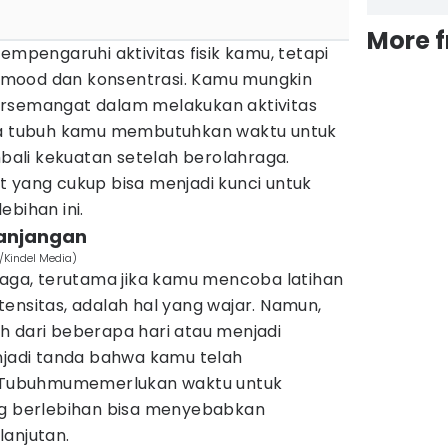
More 
empengaruhi aktivitas fisik kamu, tetapi
mood dan konsentrasi. Kamu mungkin
ersemangat dalam melakukan aktivitas
hwa tubuh kamu membutuhkan waktu untuk
ali kekuatan setelah berolahraga.
t yang cukup bisa menjadi kunci untuk
ebihan ini.
panjangan
m/Kindel Media)
raga, terutama jika kamu mencoba latihan
ensitas, adalah hal yang wajar. Namun,
ebih dari beberapa hari atau menjadi
enjadi tanda bahwa kamu telah
s. Tubuhmumemerlukan waktu untuk
ng berlebihan bisa menyebabkan
lanjutan.