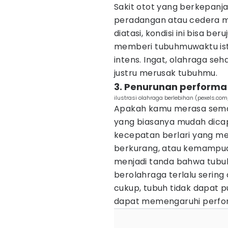
Sakit otot yang berkepanj
peradangan atau cedera mik
diatasi, kondisi ini bisa b
memberi tubuhmuwaktu isti
intens. Ingat, olahraga s
justru merusak tubuhmu.
3. Penurunan performa 
ilustrasi olahraga berlebihan (pexels.co
Apakah kamu merasa semak
yang biasanya mudah dicapa
kecepatan berlari yang m
berkurang, atau kemampua
menjadi tanda bahwa tubuh
berolahraga terlalu sering 
cukup, tubuh tidak dapat p
dapat memengaruhi perfo