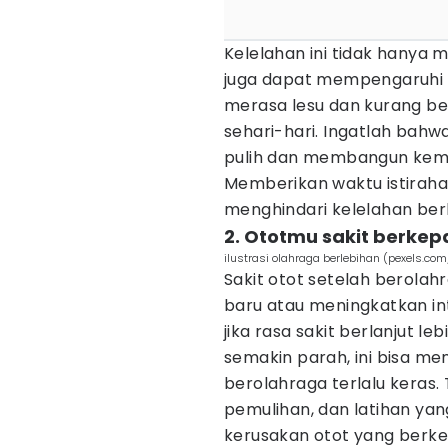
Kelelahan ini tidak hanya m
juga dapat mempengaruhi 
merasa lesu dan kurang b
sehari-hari. Ingatlah ba
pulih dan membangun kemb
Memberikan waktu istiraha
menghindari kelelahan berl
2. Ototmu sakit berke
ilustrasi olahraga berlebihan (pexels.co
Sakit otot setelah berolah
baru atau meningkatkan int
jika rasa sakit berlanjut l
semakin parah, ini bisa m
berolahraga terlalu kera
pemulihan, dan latihan ya
kerusakan otot yang berke