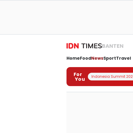
BANTEN
Home
Food
News
Sport
Travel
For
Indonesia Summit 202
You