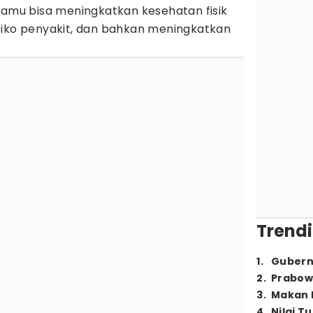
kamu bisa meningkatkan kesehatan fisik
siko penyakit, dan bahkan meningkatkan
Trendi
1
.
Gubern
2
.
Prabow
3
.
Makan B
4
.
Nilai T