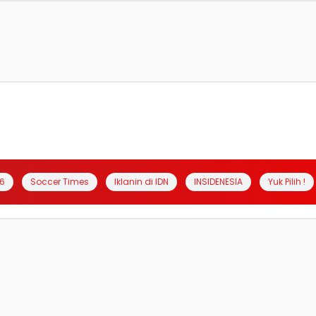
6
Soccer Times
Iklanin di IDN
INSIDENESIA
Yuk Pilih !