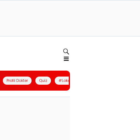
Profil Dokter
Quiz
#LokalBerdaya
Join Community