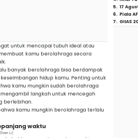
5
.
17 Agus
6
.
Piala A
7
.
GIIAS 2
gat untuk mencapai tubuh ideal atau
 membuat kamu berolahraga secara
aik.
rlalu banyak berolahraga bisa berdampak
 keseimbangan hidup kamu. Penting untuk
ahwa kamu mungkin sudah berolahraga
sa mengambil langkah untuk mencegah
g berlebihan.
 bahwa kamu mungkin berolahraga terlalu
sepanjang waktu
/Eren Li)