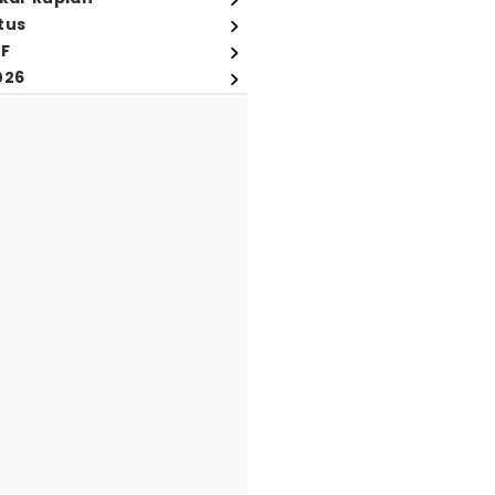
tus
FF
026