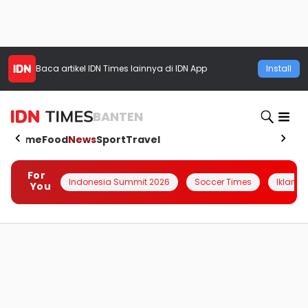
Baca artikel
IDN Times
lainnya di IDN App
Install
BANTEN
Home
Food
News
Sport
Travel
For
Indonesia Summit 2026
Soccer Times
Iklanin 
You