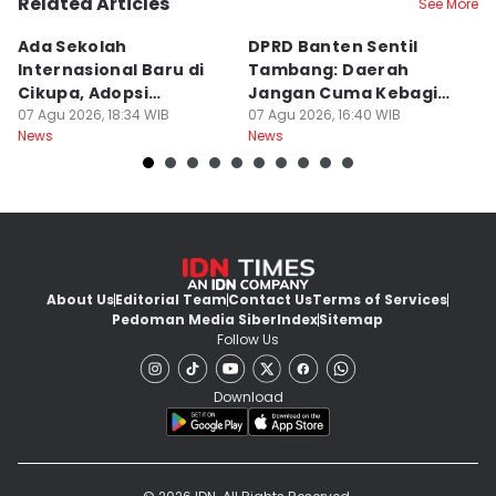
Related Articles
See More
Ada Sekolah
DPRD Banten Sentil
2
Internasional Baru di
Tambang: Daerah
K
Cikupa, Adopsi
Jangan Cuma Kebagian
I
Kurikulum Singapura
07 Agu 2026, 18:34 WIB
Rusaknya
07 Agu 2026, 16:40 WIB
D
07
News
News
Ne
About Us
Editorial Team
Contact Us
Terms of Services
Pedoman Media Siber
Index
Sitemap
Follow Us
Download