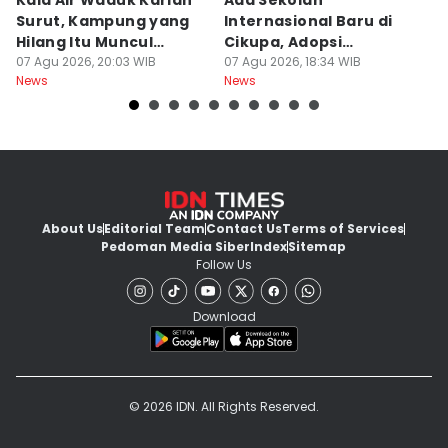
Kala Air Waduk Karian
Ada Sekolah
D
Surut, Kampung yang
Internasional Baru di
T
Hilang Itu Muncul
Cikupa, Adopsi
J
Kembali
07 Agu 2026, 20:03 WIB
Kurikulum Singapura
07 Agu 2026, 18:34 WIB
R
07
News
News
Ne
About Us
Editorial Team
Contact Us
Terms of Services
Pedoman Media Siber
Index
Sitemap
Follow Us
Download
© 2026 IDN. All Rights Reserved.