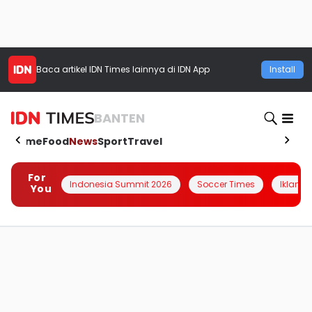
Baca artikel
IDN Times
lainnya di IDN App
Install
BANTEN
Home
Food
News
Sport
Travel
For
Indonesia Summit 2026
Soccer Times
Iklanin 
You