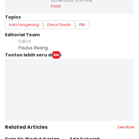
26 Feb 2026, 13:55 WIB
Food
Topics
kota tangerang
Donor Darah
PMI
Editorial Team
Editor
Paulus Risang
Tonton lebih seru di
Related Articles
See More