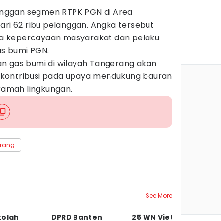
elanggan segmen RTPK PGN di Area
ari 62 ribu pelanggan. Angka tersebut
a kepercayaan masyarakat dan pelaku
as bumi PGN.
n gas bumi di wilayah Tangerang akan
kontribusi pada upaya mendukung bauran
 ramah lingkungan.
erang
See More
kolah
DPRD Banten
25 WN Vietnam
T