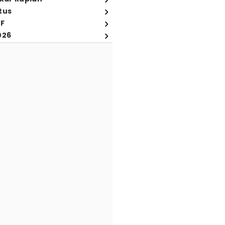
tus
FF
026