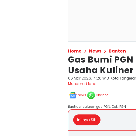
Home
News
Banten
Gas Bumi PGN 
Usaha Kuliner
06 Mar 2026, 14:20 WIB
Kota Tangera
Muhamad Iqbal
News
Channel
ilustrasi saluran gas PGN. Dok. PGN
Intinya Sih