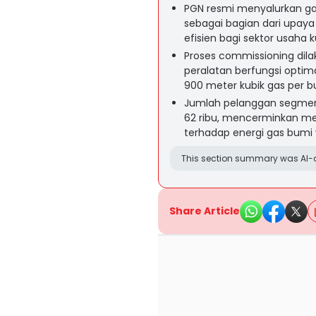
PGN resmi menyalurkan ga
sebagai bagian dari upay
efisien bagi sektor usaha ku
Proses commissioning dil
peralatan berfungsi optim
900 meter kubik gas per b
Jumlah pelanggan segmen
62 ribu, mencerminkan m
terhadap energi gas bumi 
This section summary was AI-a
Share Article