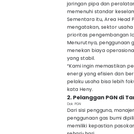
jaringan pipa dan peralata
memenuhi standar kesela
Sementara itu, Area Head 
mengatakan, sektor usaha k
prioritas pengembangan la
Menurutnya, penggunaan 
menekan biaya operasiona
yang stabil.
“Kami ingin memastikan pe
energi yang efisien dan be
pelaku usaha bisa lebih fo
kata Heny.
2. Pelanggan PGN di T
Dok. PGN
Dari sisi pengguna, mana
penggunaan gas bumi dipilih
memiliki kepastian pasokan
sehari-hari.