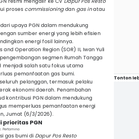
PGN resmi mengalir ke CV
Dapur Pos Resto
lui proses
commissioning
dan
gas in
atau
n dari upaya PGN dalam mendukung
dengan sumber energi yang lebih efisien
dingkan energi fosil lainnya.
and Operation Region (SOR) II, Iwan Yuli
, pengembangan segmen Rumah Tangga
) menjadi salah satu fokus utama
luas pemanfaatan gas bumi.
Tonton leb
 seluruh pelanggan, termasuk pelaku
erak ekonomi daerah. Penambahan
d kontribusi PGN dalam mendukung
gus memperluas pemanfaatan energi
an, Jumat (6/3/2026).
di prioritas PGN
: Pertamina
i gas bumi di
Dapur Pos Resto