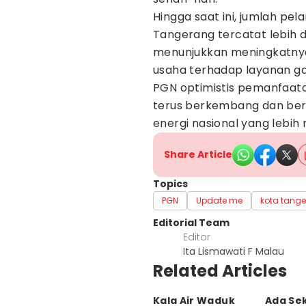
Hingga saat ini, jumlah p
Tangerang tercatat lebih d
menunjukkan meningkatny
usaha terhadap layanan g
PGN optimistis pemanfaata
terus berkembang dan ber
energi nasional yang lebih
Share Article
Topics
PGN
Update me
kota tang
Editorial Team
Editor
Ita Lismawati F Malau
Related Articles
Kala Air Waduk
Ada Se