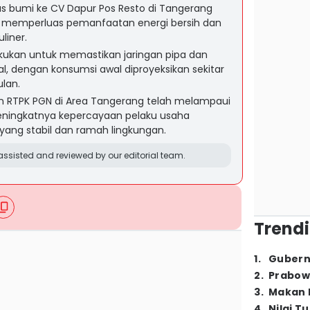
s bumi ke CV Dapur Pos Resto di Tangerang
a memperluas pemanfaatan energi bersih dan
liner.
akukan untuk memastikan jaringan pipa dan
al, dengan konsumsi awal diproyeksikan sekitar
ulan.
 RTPK PGN di Area Tangerang telah melampaui
eningkatnya kepercayaan pelaku usaha
yang stabil dan ramah lingkungan.
ssisted and reviewed by our editorial team.
Trendi
1
.
Gubern
2
.
Prabow
3
.
Makan B
4
.
Nilai T