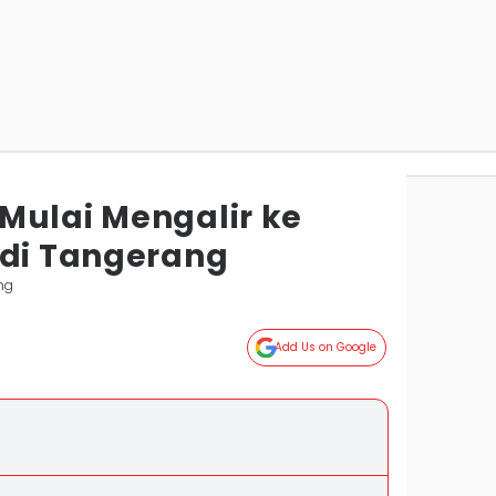
Mulai Mengalir ke
 di Tangerang
ng
Add Us on Google