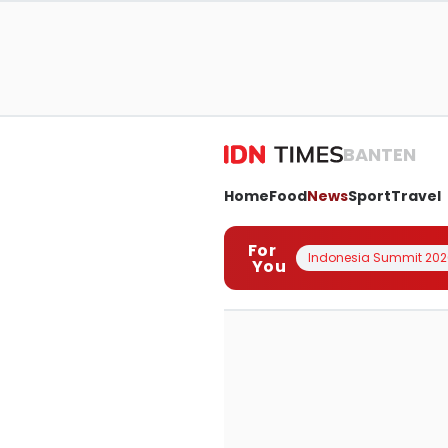
BANTEN
Home
Food
News
Sport
Travel
For
Indonesia Summit 202
You