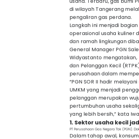
usaha. Terbaru, gas bumi 
di wilayah Tangerang mela
pengaliran gas perdana.
Langkah ini menjadi bagia
operasional usaha kuliner 
dan ramah lingkungan diban
General Manager PGN Sales 
Widyastanto mengatakan
dan Pelanggan Kecil (RTPK
perusahaan dalam memper
“PGN SOR II hadir melayani
UMKM yang menjadi pengg
pelanggan merupakan wuju
pertumbuhan usaha sekali
yang lebih bersih,” kata Iw
1. Sektor usaha kecil ja
PT Perusahaan Gas Negara Tbk (PGN). Dok
Dalam tahap awal, konsums