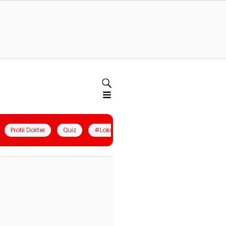
Profil Dokter
Quiz
#LokalBerdaya
Join Community