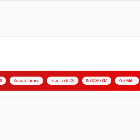
6
Soccer Times
Iklanin di IDN
INSIDENESIA
Yuk Pilih !