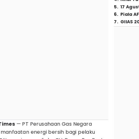
5
.
17 Agus
6
.
Piala A
7
.
GIIAS 2
Times
— PT Perusahaan Gas Negara
manfaatan energi bersih bagi pelaku