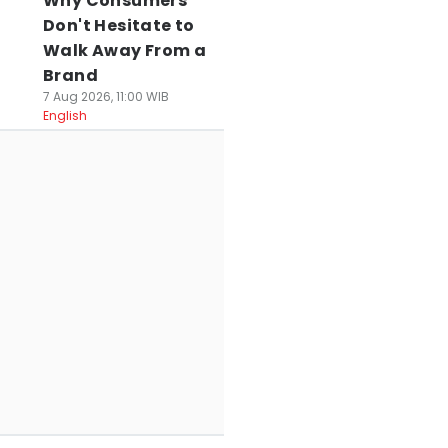
Why Consumers
Don't Hesitate to
Walk Away From a
Brand
7 Aug 2026, 11:00 WIB
English
ak Kantongi SLHS,
Peringati HUT RI,
Prakiraan Cuaca