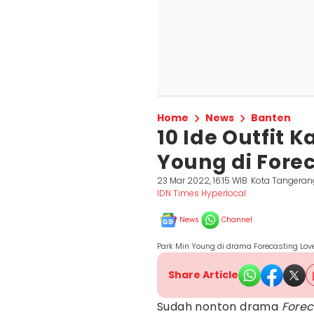
Home
News
Banten
10 Ide Outfit K
Young di Fore
23 Mar 2022, 16:15 WIB
Kota Tangeran
IDN Times Hyperlocal
News
Channel
Park Min Young di drama Forecasting Lo
Share Article
Sudah nonton drama
Forec