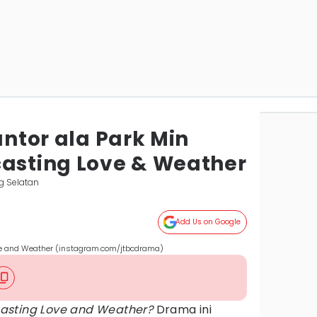
antor ala Park Min
casting Love & Weather
g Selatan
Add Us on Google
ve and Weather (instagram.com/jtbcdrama)
asting Love and Weather?
Drama ini