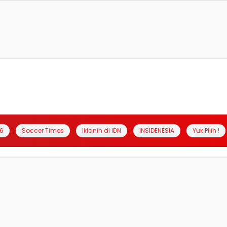
6
Soccer Times
Iklanin di IDN
INSIDENESIA
Yuk Pilih !