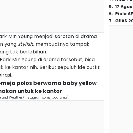
5
.
17 Agus
6
.
Piala A
7
.
GIIAS 2
rk Min Young menjadi sorotan di drama
an yang
stylish
, membuatnya tampak
ng tak berlebihan.
 Park Min Young di drama tersebut, bisa
 ke kantor nih. Berikut sepuluh ide outfit
irasi.
Kemeja polos berwarna baby yellow
akan untuk ke kantor
ve and Weather (instagram.com/jtbcdrama)