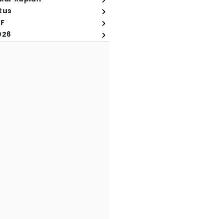
tus
FF
026