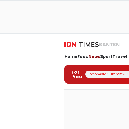
BANTEN
Home
Food
News
Sport
Travel
For
Indonesia Summit 202
You