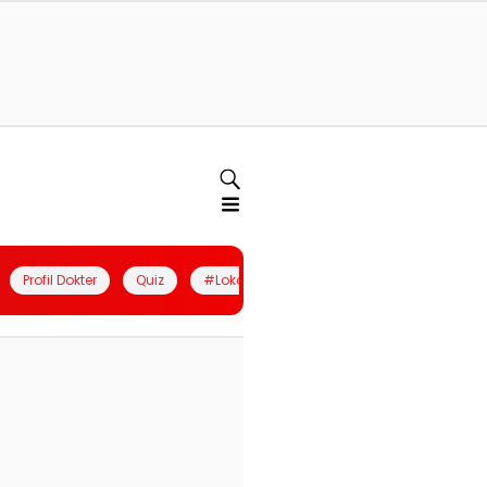
Profil Dokter
Quiz
#LokalBerdaya
Join Community