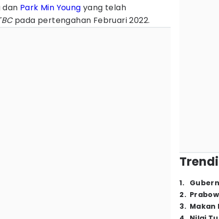
g dan
Park Min Young
yang telah
TBC
pada pertengahan Februari 2022.
Trendi
1
.
Gubern
2
.
Prabow
3
.
Makan B
4
.
Nilai T