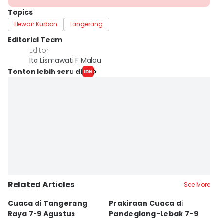
Topics
Hewan Kurban
tangerang
Editorial Team
Editor
Ita Lismawati F Malau
Tonton lebih seru di
Related Articles
See More
Cuaca di Tangerang
Prakiraan Cuaca di
K
Raya 7-9 Agustus
Pandeglang-Lebak 7-9
K