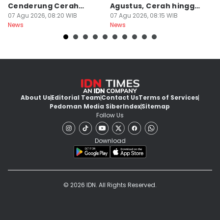
Cenderung Cerah
Agustus, Cerah hingga
d
hingga Berawan
07 Agu 2026, 08:20 WIB
Berawan
07 Agu 2026, 08:15 WIB
T
06
News
News
Ne
About Us
Editorial Team
Contact Us
Terms of Services
Pedoman Media Siber
Index
Sitemap
Follow Us
Download
© 2026 IDN. All Rights Reserved.