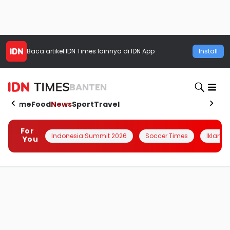
Baca artikel
IDN Times
lainnya di IDN App
Install
BANTEN
Home
Food
News
Sport
Travel
For
Indonesia Summit 2026
Soccer Times
Iklanin 
You