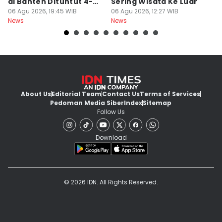
di Banten Dituntut 4-5
Sering Wisata Ke Luar
4
Tahun
06 Agu 2026, 19:45 WIB
06 Agu 2026, 12:27 WIB
K
06
News
News
Ne
About Us
Editorial Team
Contact Us
Terms of Services
Pedoman Media Siber
Index
Sitemap
Follow Us
Download
© 2026 IDN. All Rights Reserved.