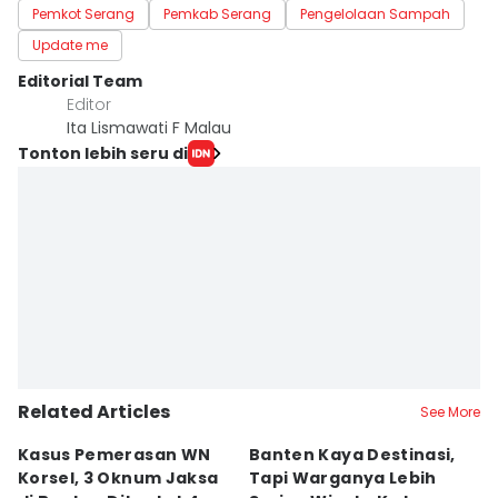
Pemkot Serang
Pemkab Serang
Pengelolaan Sampah
Update me
Editorial Team
Editor
Ita Lismawati F Malau
Tonton lebih seru di
Related Articles
See More
Kasus Pemerasan WN
Banten Kaya Destinasi,
R
Korsel, 3 Oknum Jaksa
Tapi Warganya Lebih
P