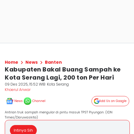
Home
News
Banten
Kabupaten Bakal Buang Sampah ke
Kota Serang Lagi, 200 ton Per Hari
09 Des 2025, 15:52 WIB
Kota Serang
Khaerul Anwar
News
Channel
Add Us on Google
Antrian truk sampah mengular di pintu masuk TPST Piyungan. (IDN
Times/Daruwaskita)
Intinya Sih