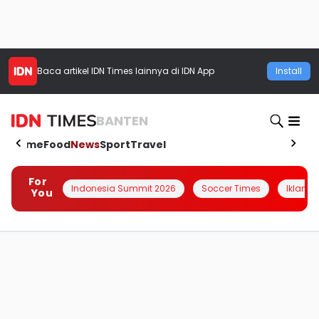
Baca artikel
IDN Times
lainnya di IDN App
Install
BANTEN
Home
Food
News
Sport
Travel
For
Indonesia Summit 2026
Soccer Times
Iklanin 
You