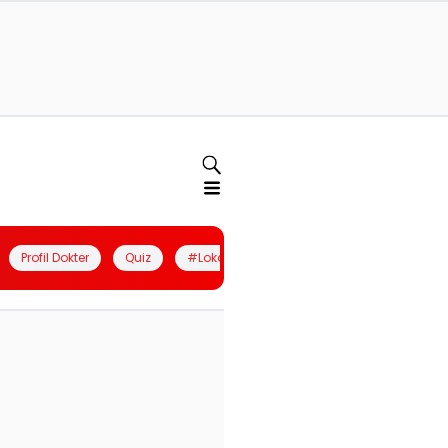
Profil Dokter
Quiz
#LokalBerdaya
Join Community