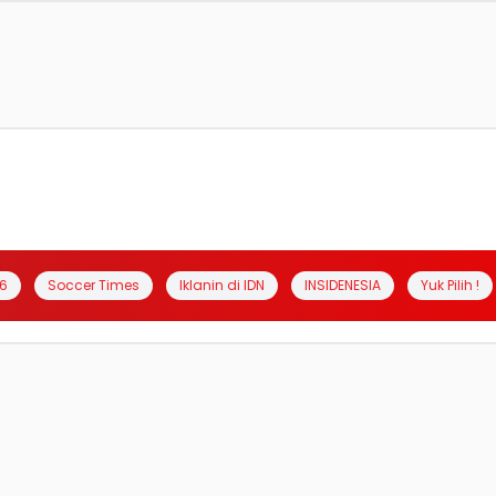
6
Soccer Times
Iklanin di IDN
INSIDENESIA
Yuk Pilih !