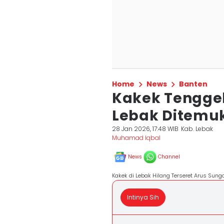
Home
News
Banten
Kakek Tenggel
Lebak Ditemu
28 Jan 2026, 17:48 WIB
Kab. Lebak
Muhamad Iqbal
News
Channel
Kakek di Lebak Hilang Terseret Arus Sung
Intinya Sih