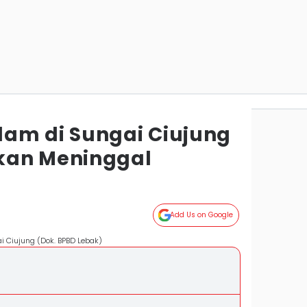
am di Sungai Ciujung
kan Meninggal
Add Us on Google
ai Ciujung (Dok. BPBD Lebak)