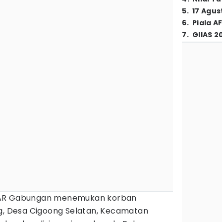
5
.
17 Agus
6
.
Piala A
7
.
GIIAS 2
AR Gabungan menemukan korban
ng, Desa Cigoong Selatan, Kecamatan