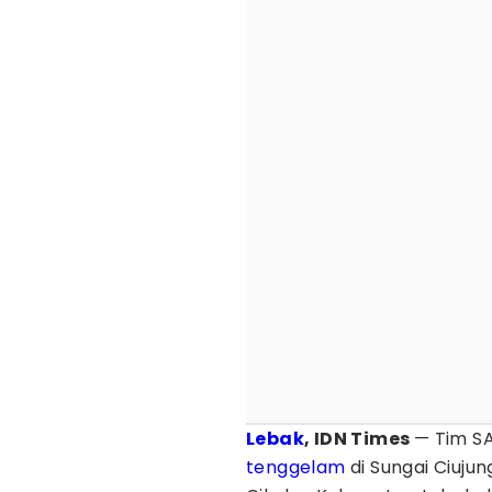
Lebak
, IDN Times
— Tim S
tenggelam
di Sungai Ciuju