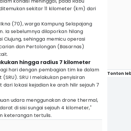
dalam kondisi meninggal, pada Rabu
ditemukan sekitar 11 kilometer (km) dari
 Ikna (70), warga Kampung Selapajang
n. Ia sebelumnya dilaporkan hilang
ai Ciujung, sehingga memicu operasi
carian dan Pertolongan (Basarnas)
ait.
akukan hingga radius 7 kilometer
 pagi hari dengan pembagian tim ke dalam
Tonton leb
t (SRU). SRU I melakukan penyisiran
ri lokasi kejadian ke arah hilir sejauh 7
auan udara menggunakan drone thermal,
arat di sisi sungai sejauh 4 kilometer,"
m keterangan tertulis.