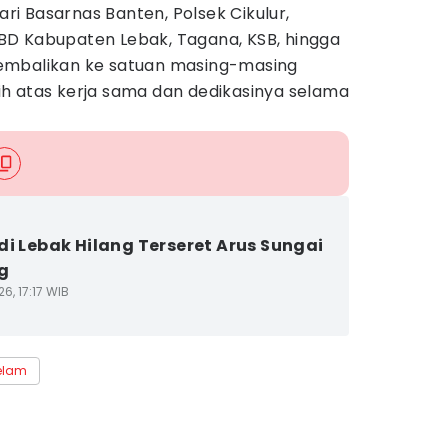
dari Basarnas Banten, Polsek Cikulur,
D Kabupaten Lebak, Tagana, KSB, hingga
embalikan ke satuan masing-masing
h atas kerja sama dan dedikasinya selama
di Lebak Hilang Terseret Arus Sungai
g
6, 17:17 WIB
elam