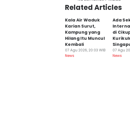
Related Articles
Kala Air Waduk
Ada Se
Karian Surut,
Interna
Kampung yang
di Ciku
Hilang Itu Muncul
Kuriku
Kembali
Singap
07 Agu 2026, 20:03 WIB
07 Agu 20
News
News