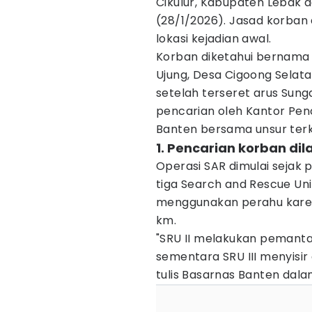
Cikulur, Kabupaten Lebak 
(28/1/2026). Jasad korban 
lokasi kejadian awal.
Korban diketahui bernama
Ujung, Desa Cigoong Selata
setelah terseret arus Sung
pencarian oleh Kantor Pen
Banten bersama unsur terk
1. Pencarian korban dil
Operasi SAR dimulai sejak
tiga Search and Rescue Uni
menggunakan perahu karet da
km.
"SRU II melakukan pemant
sementara SRU III menyisir d
tulis Basarnas Banten dala