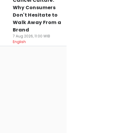
Cancel Culture:
Why Consumers
Don't Hesitate to
ak Kantongi SLHS,
Peringati HUT RI,
Prakiraan Cuaca
Walk Away From a
 SPPG di
Pemkot
Serang Raya dan
Brand
angerang
Tangerang Beri
Cilegon 7-9
7 Aug 2026, 11:00 WIB
erancam Ditutup
Diskon 81 Persen
Agutus, Cerah
English
ermanen
Sambungan Air
hingga Berawan
 Agu 2026, 13:12 WIB
Bersih
07 Agu 2026, 11:02 WIB
ws
News
07 Agu 2026, 12:16 WIB
News