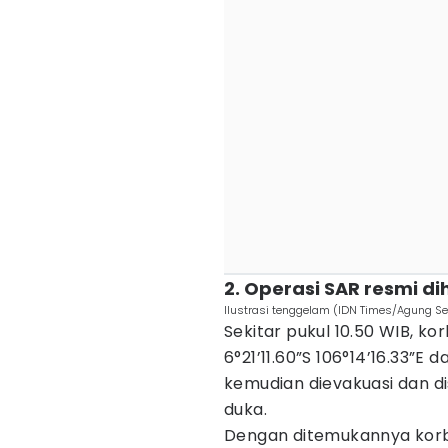
2. Operasi SAR resmi di
Ilustrasi tenggelam (IDN Times/Agung S
Sekitar pukul 10.50 WIB, k
6°21’11.60”S 106°14’16.33”E
kemudian dievakuasi dan d
duka.
Dengan ditemukannya korba