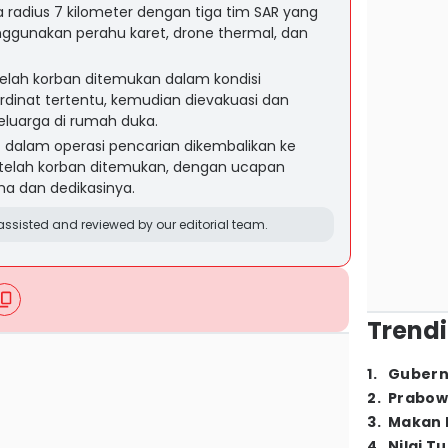
a radius 7 kilometer dengan tiga tim SAR yang
ggunakan perahu karet, drone thermal, dan
telah korban ditemukan dalam kondisi
dinat tertentu, kemudian dievakuasi dan
eluarga di rumah duka.
at dalam operasi pencarian dikembalikan ke
telah korban ditemukan, dengan ucapan
ma dan dedikasinya.
ssisted and reviewed by our editorial team.
Trendi
1
.
Gubern
2
.
Prabow
3
.
Makan B
4
.
Nilai T