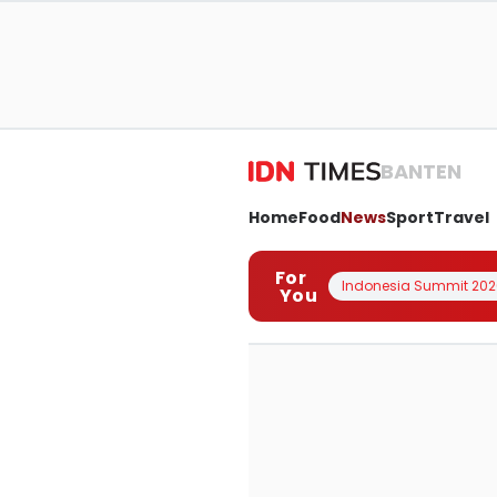
BANTEN
Home
Food
News
Sport
Travel
For
Indonesia Summit 202
You