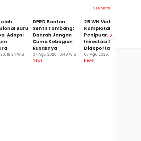
See More
kolah
DPRD Banten
25 WN Vietnam
T
sional Baru
Sentil Tambang:
Komplotan
89
pa, Adopsi
Daerah Jangan
Penipuan
T
lum
Cuma Kebagian
Investasi Daring
T
ura
Rusaknya
Dideportasi
P
26, 18:34 WIB
07 Agu 2026, 16:40 WIB
07 Agu 2026, 13:28 WIB
07
News
News
Ne