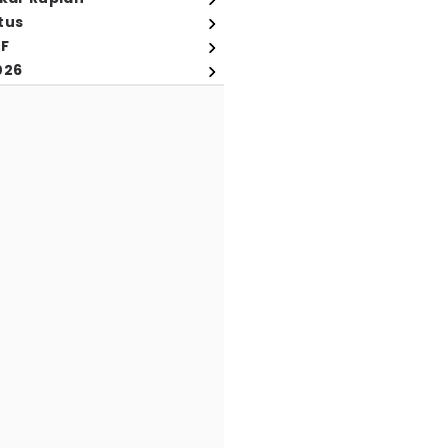
tus
FF
026