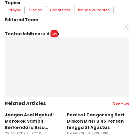
Topics
proyek
cilegon
Update me
korupsi di banten
Editorial Team
Editor
Tonton lebih seru di
Khaerul Anwar
Editor
Ita Lismawati F Malau
Related Articles
See More
Jangan Asal Ngebul!
Pemkot Tangerang Beri
5
Merokok Sambil
Diskon BPHTB 45 Persen
K
Berkendara Bisa
hingga 31 Agustus
d
Didenda Rp750 Ribu
09 Agu 2026, 15:27 WIB
09 Agu 2026, 15:26 WIB
09