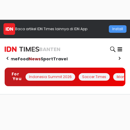
Baca artikel
IDN Times
lainnya di IDN App
Install
BANTEN
Home
Food
News
Sport
Travel
For
Indonesia Summit 2026
Soccer Times
Iklanin 
You