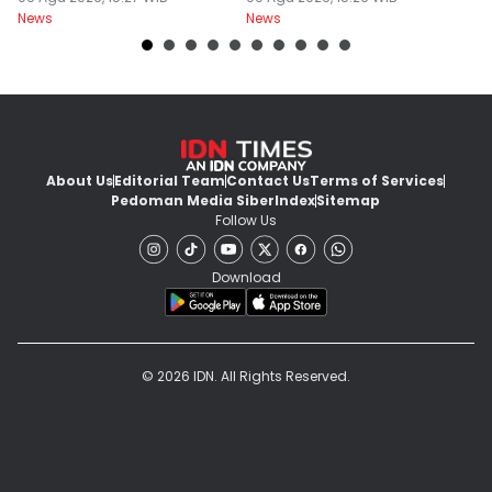
News
News
Ne
About Us
Editorial Team
Contact Us
Terms of Services
Pedoman Media Siber
Index
Sitemap
Follow Us
Download
© 2026 IDN. All Rights Reserved.