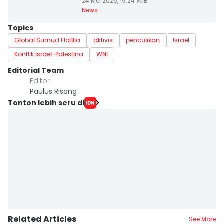
24 Mei 2026, 19:24 WIB
News
Topics
Global Sumud Flotilla
aktivis
penculikan
Israel
Konflik Israel-Palestina
WNI
Editorial Team
Editor
Paulus Risang
Tonton lebih seru di
Related Articles
See More