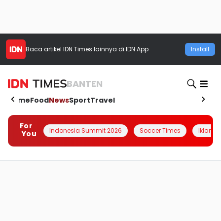
Baca artikel
IDN Times
lainnya di IDN App
Install
BANTEN
Home
Food
News
Sport
Travel
For
Indonesia Summit 2026
Soccer Times
Iklanin 
You