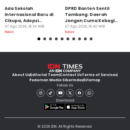
Ada Sekolah
DPRD Banten Sentil
2
Internasional Baru di
Tambang: Daerah
K
Cikupa, Adopsi
Jangan Cuma Kebagian
I
Kurikulum Singapura
07 Agu 2026, 18:34 WIB
Rusaknya
07 Agu 2026, 16:40 WIB
D
07
News
News
Ne
About Us
Editorial Team
Contact Us
Terms of Services
Pedoman Media Siber
Index
Sitemap
Follow Us
Download
© 2026 IDN. All Rights Reserved.