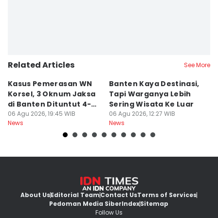
Editor
Ita Lismawati F Malau
Related Articles
See More
Kasus Pemerasan WN
Banten Kaya Destinasi,
R
Korsel, 3 Oknum Jaksa
Tapi Warganya Lebih
P
di Banten Dituntut 4-5
Sering Wisata Ke Luar
4
Tahun
06 Agu 2026, 19:45 WIB
06 Agu 2026, 12:27 WIB
K
06
News
News
Ne
About Us
Editorial Team
Contact Us
Terms of Services
Pedoman Media Siber
Index
Sitemap
Follow Us