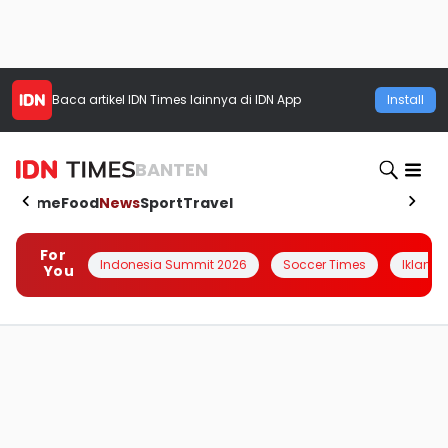
Baca artikel
IDN Times
lainnya di IDN App
Install
BANTEN
Home
Food
News
Sport
Travel
For
Indonesia Summit 2026
Soccer Times
Iklanin 
You