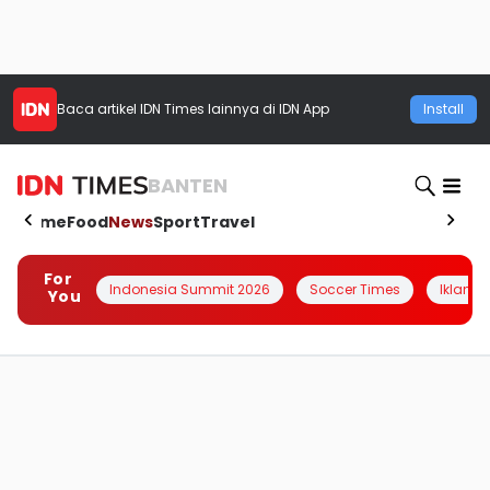
Baca artikel
IDN Times
lainnya di IDN App
Install
BANTEN
Home
Food
News
Sport
Travel
For
Indonesia Summit 2026
Soccer Times
Iklanin 
You