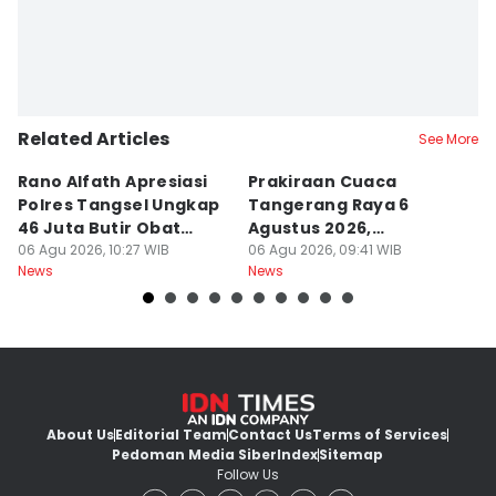
Related Articles
See More
Rano Alfath Apresiasi
Prakiraan Cuaca
C
Polres Tangsel Ungkap
Tangerang Raya 6
C
46 Juta Butir Obat
Agustus 2026,
C
Keras
06 Agu 2026, 10:27 WIB
Didominasi Cuaca
06 Agu 2026, 09:41 WIB
06
News
News
Ne
Berawan
About Us
Editorial Team
Contact Us
Terms of Services
Pedoman Media Siber
Index
Sitemap
Follow Us