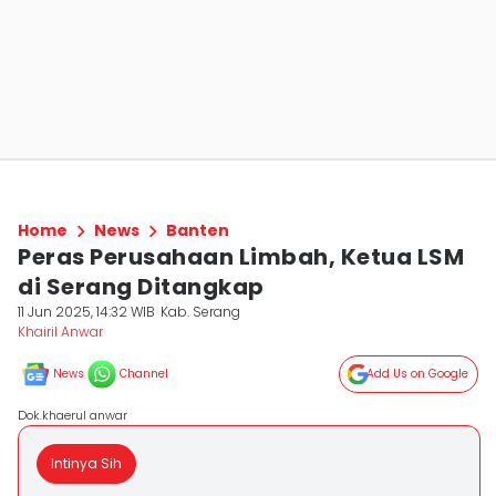
Home
News
Banten
Peras Perusahaan Limbah, Ketua LSM
di Serang Ditangkap
11 Jun 2025, 14:32 WIB
Kab. Serang
Khairil Anwar
News
Channel
Add Us on Google
Dok.khaerul anwar
Intinya Sih