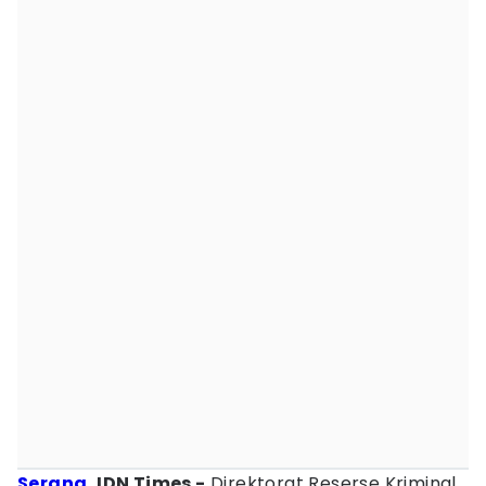
Serang
, IDN Times -
Direktorat Reserse Kriminal