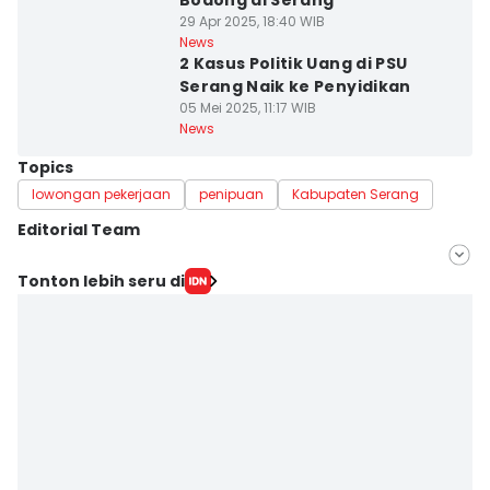
Bodong di Serang
29 Apr 2025, 18:40 WIB
News
2 Kasus Politik Uang di PSU
Serang Naik ke Penyidikan
05 Mei 2025, 11:17 WIB
News
Topics
lowongan pekerjaan
penipuan
Kabupaten Serang
Editorial Team
Editor
Tonton lebih seru di
Khaerul Anwar
Editor
Ita Lismawati F Malau