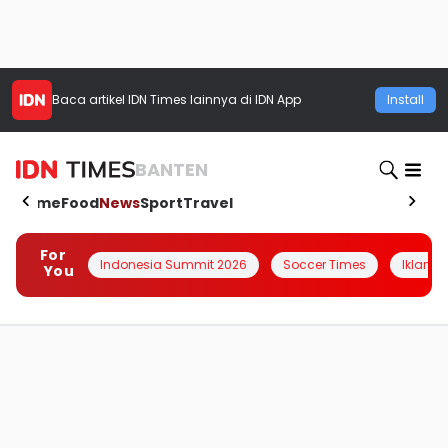
Baca artikel
IDN Times
lainnya di IDN App
Install
BANTEN
Home
Food
News
Sport
Travel
For
Indonesia Summit 2026
Soccer Times
Iklanin 
You