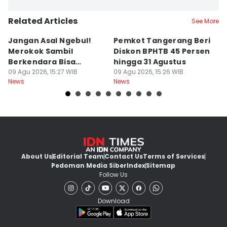
Related Articles
See More
Jangan Asal Ngebul!
Pemkot Tangerang Beri
5
Merokok Sambil
Diskon BPHTB 45 Persen
K
Berkendara Bisa
hingga 31 Agustus
d
Didenda Rp750 Ribu
09 Agu 2026, 15:27 WIB
09 Agu 2026, 15:26 WIB
09
News
News
Ne
About Us
Editorial Team
Contact Us
Terms of Services
Pedoman Media Siber
Index
Sitemap
Follow Us
Download