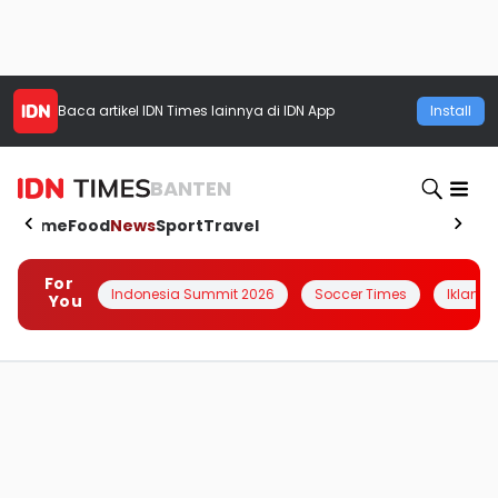
Baca artikel
IDN Times
lainnya di IDN App
Install
BANTEN
Home
Food
News
Sport
Travel
For
Indonesia Summit 2026
Soccer Times
Iklanin 
You