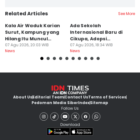
Related Articles
See More
Kala Air Waduk Karian
Ada Sekolah
D
Surut, Kampung yang
Internasional Baru di
T
Hilang Itu Muncul
Cikupa, Adopsi
J
Kembali
07 Agu 2026, 20:03 WIB
Kurikulum Singapura
07 Agu 2026, 18:34 WIB
R
07
News
News
Ne
About Us
Editorial Team
Contact Us
Terms of Services
Pedoman Media Siber
Index
Sitemap
Follow Us
Download