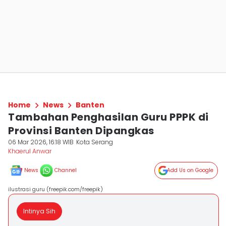
Home
News
Banten
Tambahan Penghasilan Guru PPPK di
Provinsi Banten Dipangkas
06 Mar 2026, 16:18 WIB
Kota Serang
Khaerul Anwar
News
Channel
Add Us on Google
ilustrasi guru (freepik.com/freepik)
Intinya Sih