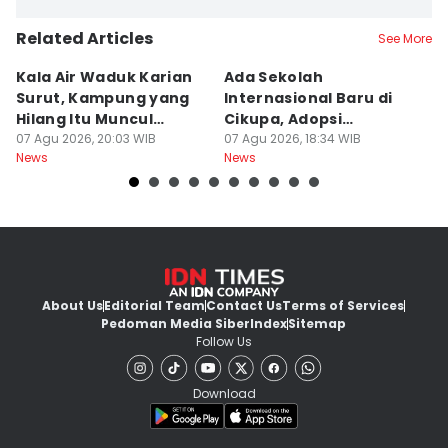
Related Articles
See More
Kala Air Waduk Karian
Ada Sekolah
D
Surut, Kampung yang
Internasional Baru di
T
Hilang Itu Muncul
Cikupa, Adopsi
J
Kembali
07 Agu 2026, 20:03 WIB
Kurikulum Singapura
07 Agu 2026, 18:34 WIB
R
07
News
News
Ne
About Us
Editorial Team
Contact Us
Terms of Services
Pedoman Media Siber
Index
Sitemap
Follow Us
Download