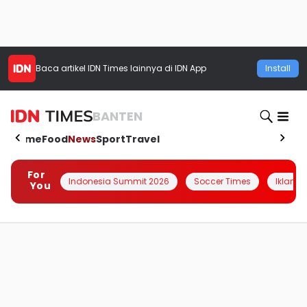
Baca artikel
IDN Times
lainnya di IDN App
Install
BANTEN
Home
Food
News
Sport
Travel
For
Indonesia Summit 2026
Soccer Times
Iklanin 
You