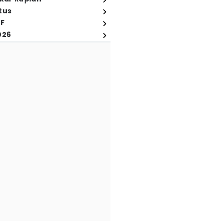
tus
FF
026