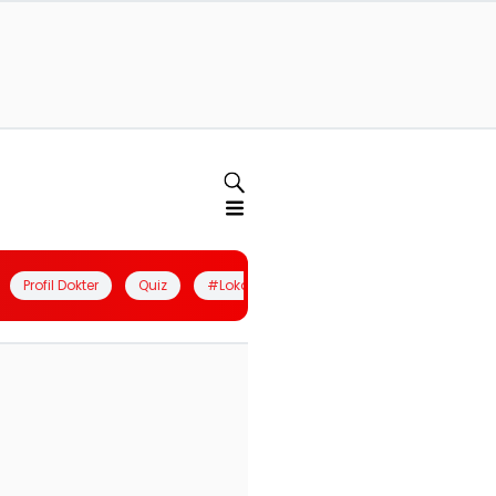
Profil Dokter
Quiz
#LokalBerdaya
Join Community