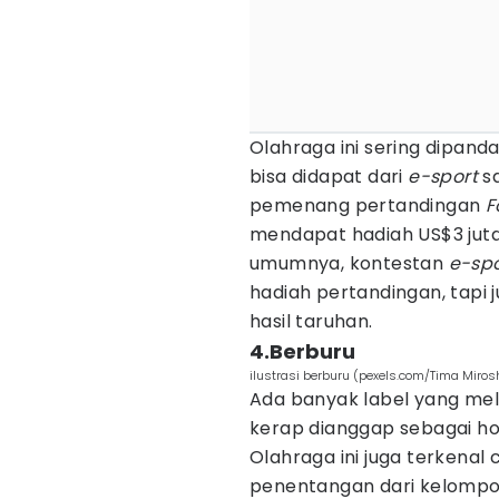
Olahraga ini sering dipand
bisa didapat dari
e-sport
sa
pemenang pertandingan
F
mendapat hadiah US$3 juta.
umumnya, kontestan
e-spo
hadiah pertandingan, tapi j
hasil taruhan.
4.Berburu
ilustrasi berburu (pexels.com/Tima Miro
Ada banyak label yang mele
kerap dianggap sebagai hob
Olahraga ini juga terkenal
penentangan dari kelompo