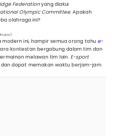
idge Federation
yang diakui
national Olympic Committee
. Apakah
ba olahraga ini?
Krukov)
 modern ini, hampir semua orang tahu
e-
, para kontestan bergabung dalam tim dan
rmainan melawan tim lain.
E-sport
 dan dapat memakan waktu berjam-jam