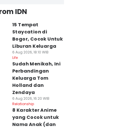
from IDN
15 Tempat
Staycation di
Bogor, Cocok Untuk
Liburan Keluarga
6 Aug 2026, 18:10 WIB
Life
Sudah Menikah, Ini
Perbandingan
Keluarga Tom
Holland dan
Zendaya
6 Aug 2026, 16:20 WIB
Relationship
8 Karakter Anime
yang Cocok untuk
Nama Anak (dan