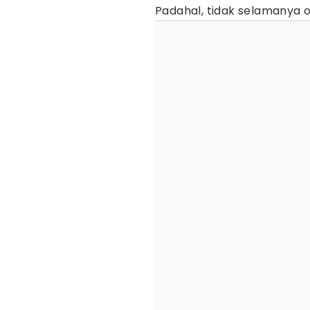
Padahal, tidak selamanya ol