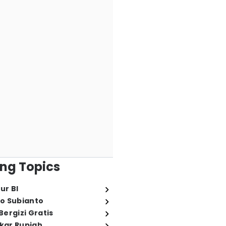
ng Topics
ur BI
o Subianto
ergizi Gratis
ukar Rupiah